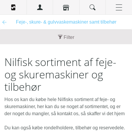
Feje-, skure- & gulvvaskemaskiner samt tilbehør
Filter
Enhedsbeskrivelse
Nilfisk sortiment af feje-
stk. (3)
og skuremaskiner og
Nyhed
Nej (7)
tilbehør
Tilbud
Hos os kan du købe hele Nilfisks sortiment af feje- og
Nej (7)
skuremaskiner, her kan du se noget af sortimentet, og er
der noget du mangler, så kontakt os, så skaffer vi det hjem
Indhold
1 stk. (6)
Du kan også købe rondelholdere, tilbehør og reservedele.