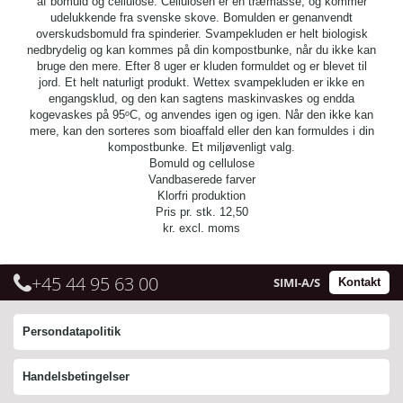
af bomuld og cellulose. Cellulosen er en træmasse, og kommer
udelukkende fra svenske skove. Bomulden er genanvendt
overskudsbomuld fra spinderier. Svampekluden er helt biologisk
nedbrydelig og kan kommes på din kompostbunke, når du ikke kan
bruge den mere. Efter 8 uger er kluden formuldet og er blevet til
jord. Et helt naturligt produkt. Wettex svampekluden er ikke en
engangsklud, og den kan sagtens maskinvaskes og endda
kogevaskes på 95ᵒC, og anvendes igen og igen. Når den ikke kan
mere, kan den sorteres som bioaffald eller den kan formuldes i din
kompostbunke. Et miljøvenligt valg.
Bomuld og cellulose
Vandbaserede farver
Klorfri produktion
Pris pr. stk.
12,50
kr. excl. moms
+45 44 95 63 00
SIMI-A/S
Kontakt
Persondatapolitik
Handelsbetingelser