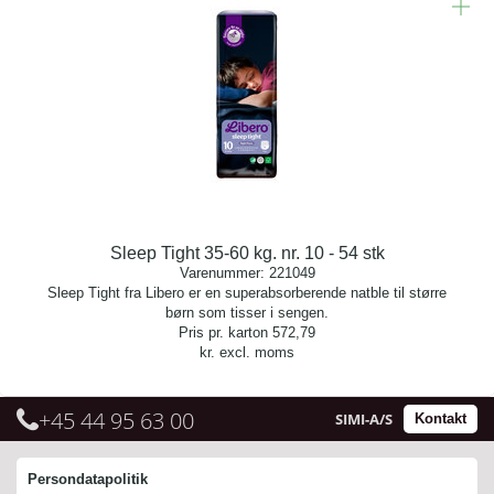
Sleep Tight 35-60 kg. nr. 10 - 54 stk
Varenummer:
221049
Sleep Tight fra Libero er en superabsorberende natble til større
børn som tisser i sengen.
Pris pr. karton
572,79
kr. excl. moms
+45 44 95 63 00
SIMI-A/S
Kontakt
Persondatapolitik