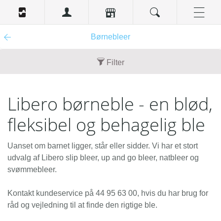
Børnebleer
Filter
Indhold
Libero børneble - en blød,
60 stk. (1)
fleksibel og behagelig ble
Nyhed
Nej (2)
Uanset om barnet ligger, står eller sidder. Vi har et stort
Tilbud
udvalg af Libero slip bleer, up and go bleer, natbleer og
svømmebleer.
Nej (2)
Kontakt kundeservice på 44 95 63 00, hvis du har brug for
råd og vejledning til at finde den rigtige ble.