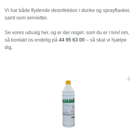
dunk (2)
Vi har både flydende desinfektion i dunke og sprayflasker,
samt som servietter.
stk. (1)
Nyhed
Se vores udvalg her, og er der noget. som du er i tvivl om,
så kontakt os endelig på
44 95 63 00
– så skal vi hjælpe
Nej (8)
dig.
Tilbud
Nej (8)