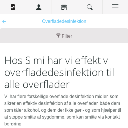
Overfladedesinfektion
Filter
Indhold
Hos Simi har vi effektiv
1 liter (4)
5 liter (2)
overfladedesinfektion til
Emballage
alle overflader
plastflaske (4)
Vi har flere forskellige overflade desinfektion midler, som
plastdunk (1)
sikrer en effektiv desinfektion af alle overflader, både dem
karton (1)
som tåler alkohol, og dem der ikke gør - og som hjælper til
at stoppe smitte af sygdomme, som kan smitte via kontakt
Enhedsbeskrivelse
berøring.
flaske (3)