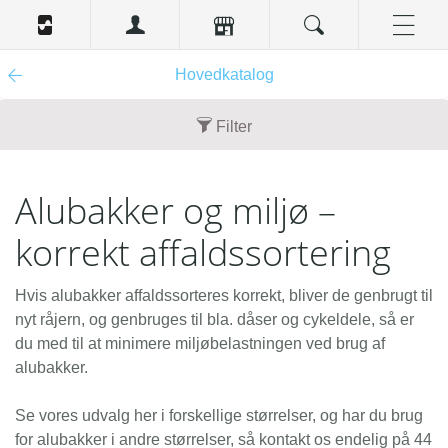
Hovedkatalog
Filter
Indhold
Alubakker og miljø –
100 stk. (3)
10 stk. (4)
korrekt affaldssortering
90 stk. (1)
Hvis alubakker affaldssorteres korrekt, bliver de genbrugt til
Enhedsbeskrivelse
nyt råjern, og genbruges til bla. dåser og cykeldele, så er
pakke (2)
du med til at minimere miljøbelastningen ved brug af
alubakker.
bundt (4)
karton (1)
Se vores udvalg her i forskellige størrelser, og har du brug
for alubakker i andre størrelser, så kontakt os endelig på 44
Nyhed