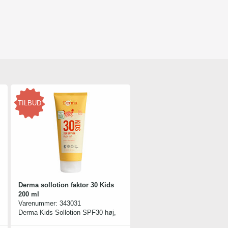
TILBUD
Derma sollotion faktor 30 Kids
200 ml
Varenummer:
343031
Derma Kids Sollotion SPF30 høj,
er meget vandfast og lever op til de