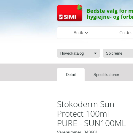
Bedste valg for m
hygiejne- og forb
Butik
Guide
Hovedkatalog
Solcreme
Detail
Specifikationer
Stokoderm Sun
Protect 100ml
PURE - SUN100ML
Varenummer:
343601