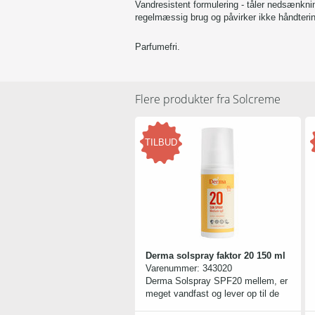
Vandresistent formulering - tåler nedsænkning
regelmæssig brug og påvirker ikke håndteri
Parfumefri.
Flere produkter fra
Solcreme
TILBUD
Derma solspray faktor 20 150 ml
Varenummer:
343020
Derma Solspray SPF20 mellem, er
meget vandfast og lever op til de
nye EU anbefalinger om optimal