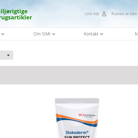
iljørigtige
Kurven er tom
LOG IND
rugsartikler
s
Om SIMI
Kontakt
M