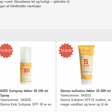
 i vand. Absorberes let og hurtigt – opfordrer til
ngen af håndholdte værktøjer.
TILBUD
TILBUD
KIDS Solspray faktor 30 150 ml
Derma sollotion faktor 15 200 ml
Spray
Varenummer:
343015
Varenummer:
343035
Derma Sollotion SPF15 mellem, er
Derma Kids Solspray SPF 30 er en
meget vandfast og lever op til de
mild og miljøvenlig solbeskyttelse
nye EU anbefalinger om optimal