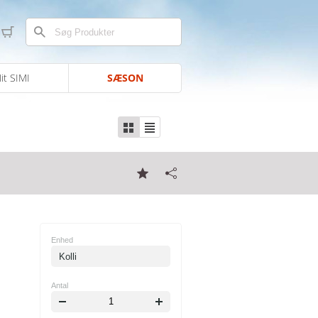
it SIMI
SÆSON
Enhed
Kolli
Antal