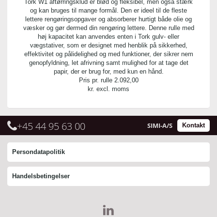
Tork W1 aftørringsklud er blød og fleksibel, men også stærk
og kan bruges til mange formål. Den er ideel til de fleste
lettere rengøringsopgaver og absorberer hurtigt både olie og
væsker og gør dermed din rengøring lettere. Denne rulle med
høj kapacitet kan anvendes enten i Tork gulv- eller
vægstativer, som er designet med henblik på sikkerhed,
effektivitet og pålidelighed og med funktioner, der sikrer nem
genopfyldning, let afrivning samt mulighed for at tage det
papir, der er brug for, med kun en hånd.
Pris pr. rulle
2.092,00
kr. excl. moms
+45 44 95 63 00
SIMI-A/S
Kontakt
Persondatapolitik
Handelsbetingelser