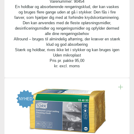
Varenummer:
90454
Blade ark per rulle:
En holdbar og absorberende rengøringsklud, der kan vaskes
og bruges flere gange uden at gå i stykker. Den fås i fire
200,00 ark
farver, som hjælper dig med at forhindre krydskontaminering.
Den kan anvendes med de fleste opløsningsmidler,
Rulle bredde:
desinficeringsmidler og rengøringsmidler og opfylder dermed
alle dine rengøringsbehov
16,50 cm
Allround – bruges til almindelig aftørring, der kræver en stærk
klud og god absorbering
Stærk og holdbar, rives ikke let i stykker og kan bruges igen
Uden mikroplast
Pris pr. pakke
95,00
kr. excl. moms
NYHED