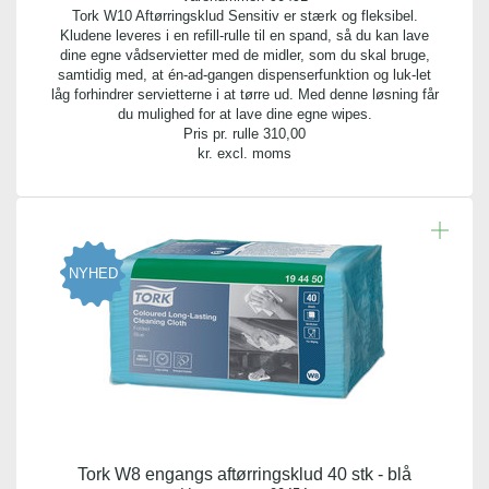
Tork W10 Aftørringsklud Sensitiv er stærk og fleksibel.
Kludene leveres i en refill-rulle til en spand, så du kan lave
Emballage:
dine egne vådservietter med de midler, som du skal bruge,
plastboks
samtidig med, at én-ad-gangen dispenserfunktion og luk-let
låg forhindrer servietterne i at tørre ud. Med denne løsning får
du mulighed for at lave dine egne wipes.
Bredde:
Pris pr. rulle
310,00
16,50 cm
kr. excl. moms
Længde:
30,00 cm
NYHED
Meter per rulle:
60,00 m
Diameter:
16,00 cm
Arkstørrelse:
16,5x30 cm
Tork W8 engangs aftørringsklud 40 stk - blå