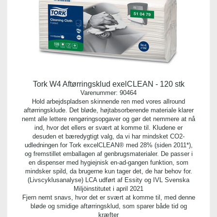
Tork W4 Aftørringsklud exelCLEAN - 120 stk
Varenummer:
90464
Hold arbejdspladsen skinnende ren med vores allround
aftørringsklude. Det bløde, højtabsorberende materiale klarer
nemt alle lettere rengøringsopgaver og gør det nemmere at nå
ind, hvor det ellers er svært at komme til. Kludene er
desuden et bæredygtigt valg, da vi har mindsket CO2-
udledningen for Tork excelCLEAN® med 28% (siden 2011*),
og fremstillet emballagen af genbrugsmaterialer. De passer i
en dispenser med hygiejnisk en-ad-gangen funktion, som
mindsker spild, da brugerne kun tager det, de har behov for.
(Livscyklusanalyse) LCA udført af Essity og IVL Svenska
Miljöinstitutet i april 2021
Fjern nemt snavs, hvor det er svært at komme til, med denne
bløde og smidige aftørringsklud, som sparer både tid og
kræfter