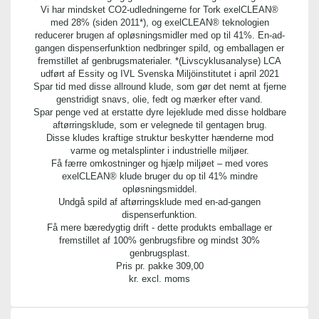
Vi har mindsket CO2-udledningerne for Tork exelCLEAN®
med 28% (siden 2011*), og exelCLEAN® teknologien
reducerer brugen af opløsningsmidler med op til 41%. En-ad-
gangen dispenserfunktion nedbringer spild, og emballagen er
fremstillet af genbrugsmaterialer. *(Livscyklusanalyse) LCA
udført af Essity og IVL Svenska Miljöinstitutet i april 2021
Spar tid med disse allround klude, som gør det nemt at fjerne
genstridigt snavs, olie, fedt og mærker efter vand.
Spar penge ved at erstatte dyre lejeklude med disse holdbare
aftørringsklude, som er velegnede til gentagen brug.
Disse kludes kraftige struktur beskytter hænderne mod
varme og metalsplinter i industrielle miljøer.
Få færre omkostninger og hjælp miljøet – med vores
exelCLEAN® klude bruger du op til 41% mindre
opløsningsmiddel.
Undgå spild af aftørringsklude med en-ad-gangen
dispenserfunktion.
Få mere bæredygtig drift - dette produkts emballage er
fremstillet af 100% genbrugsfibre og mindst 30%
genbrugsplast.
Pris pr. pakke
309,00
kr. excl. moms