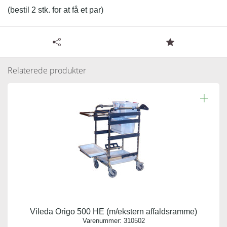
(bestil 2 stk. for at få et par)
Tilgængelige specifikationer for Vileda Origo 500
Læs resten.
affaldsposeklemme metal
Relaterede produkter
Varenummer:
757006
Antal pr. kolli:
1
Vægt gram:
0.005 gr
Producent:
Vileda
Vileda Origo 500 HE (m/ekstern affaldsramme)
Antal pr. palle:
Varenummer:
310502