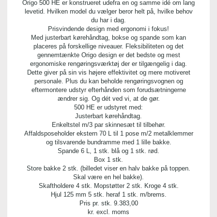
0
Origo 500 HE er konstrueret udefra en og samme idé om lang
levetid. Hvilken model du vælger beror helt på, hvilke behov
du har i dag.
Kvalitet:
Prisvindende design med ergonomi i fokus!
metal
Med justerbart kørehåndtag, bokse og spande som kan
placeres på forskellige niveauer. Fleksibiliteten og det
gennemtænkte Origo design er det bedste og mest
Indhold:
ergonomiske rengøringsværktøj der er tilgængelig i dag.
1 stk.
Dette giver på sin vis højere effektivitet og mere motiveret
personale. Plus du kan beholde rengøringsvognen og
eftermontere udstyr efterhånden som forudsætningerne
Bredde:
ændrer sig. Og dét ved vi, at de gør.
7,00 cm
500 HE er udstyret med:
Justerbart kørehåndtag.
Enkeltstel m/3 par skinnesæt til tilbehør.
Længde:
Affaldsposeholder ekstern 70 L til 1 pose m/2 metalklemmer
37,00 cm
og tilsvarende bundramme med 1 lille bakke.
Spande 6 L, 1 stk. blå og 1 stk. rød.
Box 1 stk.
Højde:
Store bakke 2 stk. (billedet viser en halv bakke på toppen.
2,00 cm
Skal være en hel bakke).
Skaftholdere 4 stk. Mopstøtter 2 stk. Kroge 4 stk.
Hjul 125 mm 5 stk. heraf 1 stk. m/brems.
Pris pr. stk.
9.383,00
kr. excl. moms