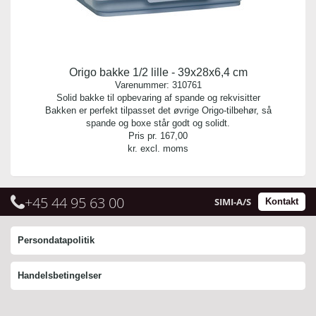
Origo bakke 1/2 lille - 39x28x6,4 cm
Varenummer:
310761
Solid bakke til opbevaring af spande og rekvisitter
Bakken er perfekt tilpasset det øvrige Origo-tilbehør, så
spande og boxe står godt og solidt.
Pris pr.
167,00
kr. excl. moms
+45 44 95 63 00
SIMI-A/S
Kontakt
Persondatapolitik
Handelsbetingelser