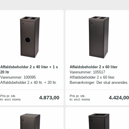
Affaldsbeholder 2 x 40 liter + 1 x
Affaldsbeholder 2 x 60 liter
20 ltr
Varenummer:
105517
Varenummer:
100095
Affaldsbeholder 2 x 60 liter.
Affaldsbeholder 2 x 40 ltr. + 20 ltr.
Bemærkninger: Der skal anvendes
Inkl. 20 liters plastspand
2 stk. 60 ltr. plastpose til denne
model. 2 skruer og bolte medfølger
Pris pr. stk.
Pris pr. stk.
4.873,00
4.424,00
til sammenkobling af evt. flere
kr. excl. moms
kr. excl. moms
stativer i serien.