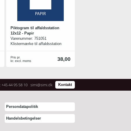
Piktogram til affaldsstation
12x12 - Papir
Varenummer:
751051
Klistermærke til affaldsstation
PURE - med teksten Papir
Pris pr.
38,00
kr. excl. moms
: +45 44 95 58 10
simi@simi.dk
Kontakt
Persondatapolitik
Handelsbetingelser