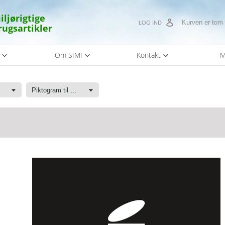
iljørigtige
Kurven er tom
LOG IND
rugsartikler
s
Om SIMI
Kontakt
M
Piktogram til affaldssortering