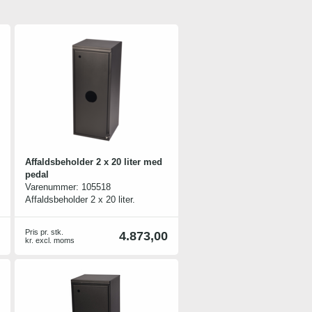
Affaldsbeholder 2 x 20 liter med
pedal
Varenummer:
105518
Affaldsbeholder 2 x 20 liter.
Der medfølger spande til denne
model. 2 skruer og bolte medfølger
Pris pr. stk.
4.873,00
til sammenkobling af evt. flere
kr. excl. moms
stativer i serien.