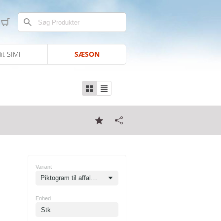
it SIMI
SÆSON
Variant
Piktogram til affaldsstation 12x12 - METAL hvid uden baggrund
Enhed
Stk