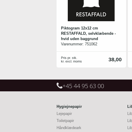
Piktogram 12x12 cm
RESTAFFALD, selvklæbende -
hvid uden baggrund
Varenummer:
751062
Piktogram - Restaffald affald, hvid
uden baggrund
Pris pr. stk.
38,00
kr. excl. moms
+45 44 95 63 00
Hygiejnepapir
Li
Lejepapir
Li
Toiletpapir
Li
Håndklædeark
Li