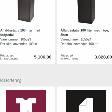
Affaldsstativ 100 liter med
Affaldsstativ 100 liter med låge,
fodpedal
åben
Varenummer:
105523
Varenummer:
105524
Der skal anvendes 100 ltr.
Der skal anvendes 100 ltr.
plastpose til denne model. 2 skruer
plastpose til denne model. 2 skruer
og bolte medfølger til
og bolte medfølger til
Pris pr. stk.
Pris pr. stk.
5.106,00
3.828,00
sammenkobling af evt. flere
sammenkobling af evt. flere
kr. excl. moms
kr. excl. moms
stativer i serien.
stativer i serien.
aldssortering