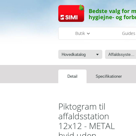
Bedste valg for m
hygiejne- og forb
Butik
Guide
Hovedkatalog
Affaldssystemer
Detail
Specifikationer
Piktogram til
affaldsstation
12x12 - METAL
hvid uden