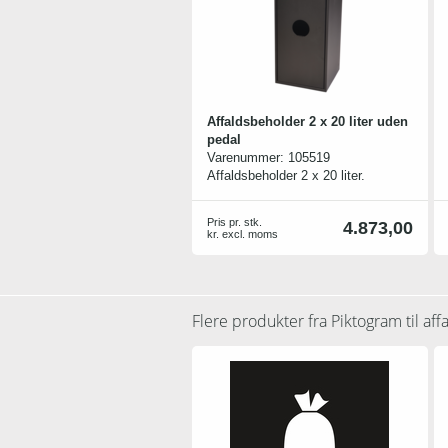
Affaldsbeholder 2 x 20 liter uden
pedal
Varenummer:
105519
Affaldsbeholder 2 x 20 liter.
Der medfølger spande til denne
model. 2 skruer og bolte medfølger
Pris pr. stk.
4.873,00
til sammenkobling af evt. flere
kr. excl. moms
stativer i serien.
Flere produkter fra
Piktogram til aff