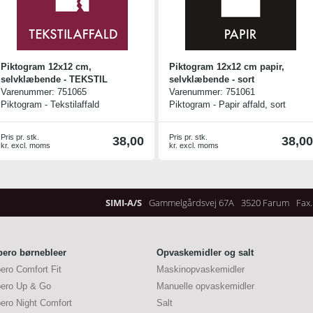
Piktogram 12x12 cm,
Piktogram 12x12 cm papir,
selvklæbende - TEKSTIL
selvklæbende - sort
Varenummer:
751065
Varenummer:
751061
Piktogram - Tekstilaffald
Piktogram - Papir affald, sort
Pris pr. stk.
Pris pr. stk.
38,00
38,00
kr. excl. moms
kr. excl. moms
SIMI-A/S
Gammelgårdsvej 67A
3520 Farum
Fax.
bero børnebleer
Opvaskemidler og salt
bero Comfort Fit
Maskinopvaskemidler
bero Up & Go
Manuelle opvaskemidler
bero Night Comfort
Salt