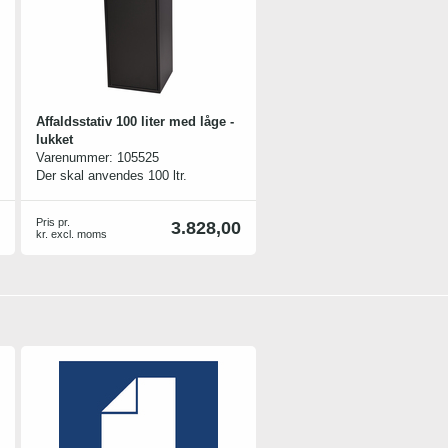
Affaldsstativ 100 liter med låge -
lukket
Varenummer:
105525
Der skal anvendes 100 ltr.
plastpose til denne model. 2 skruer
og bolte medfølger til
Pris pr.
3.828,00
sammenkobling af evt. flere
kr. excl. moms
stativer i serien.