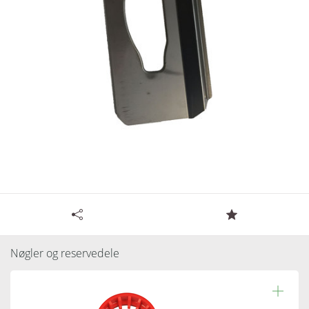
Tilgængelige specifikationer for Metal indlæg
t/Håndklædeskab
Nøgler og reservedele
Varenummer:
751010
Læs resten.
Antal pr. kolli: