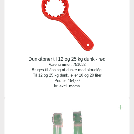
1
Vægt gram:
0.135 gr
Antal pr. palle:
0
Dunkåbner til 12 og 25 kg dunk - rød
Varenummer:
751032
Bruges til åbning af dunke med skruelåg.
Til 12 og 25 kg dunk, eller 10 og 20 liter
Pris pr.
154,00
kr. excl. moms