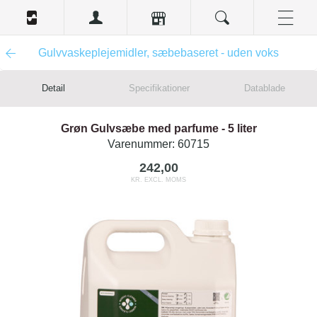
Gulvvaskeplejemidler, sæbebaseret - uden voks
Detail
Specifikationer
Datablade
Grøn Gulvsæbe med parfume - 5 liter
Varenummer:
60715
242,00
KR. EXCL. MOMS