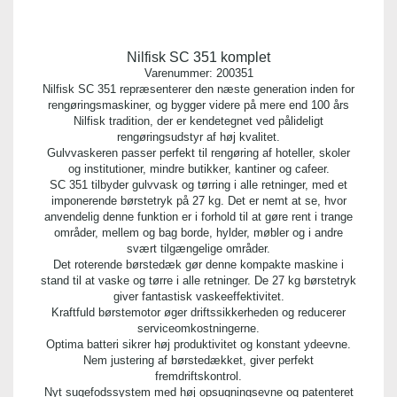
Nilfisk SC 351 komplet
Varenummer:
200351
Nilfisk SC 351 repræsenterer den næste generation inden for
rengøringsmaskiner, og bygger videre på mere end 100 års
Nilfisk tradition, der er kendetegnet ved pålideligt
rengøringsudstyr af høj kvalitet.
Gulvvaskeren passer perfekt til rengøring af hoteller, skoler
og institutioner, mindre butikker, kantiner og cafeer.
SC 351 tilbyder gulvvask og tørring i alle retninger, med et
imponerende børstetryk på 27 kg. Det er nemt at se, hvor
anvendelig denne funktion er i forhold til at gøre rent i trange
områder, mellem og bag borde, hylder, møbler og i andre
svært tilgængelige områder.
Det roterende børstedæk gør denne kompakte maskine i
stand til at vaske og tørre i alle retninger. De 27 kg børstetryk
giver fantastisk vaskeeffektivitet.
Kraftfuld børstemotor øger driftssikkerheden og reducerer
serviceomkostningerne.
Optima batteri sikrer høj produktivitet og konstant ydeevne.
Nem justering af børstedækket, giver perfekt
fremdriftskontrol.
Nyt sugefodssystem med høj opsugningsevne og patenteret