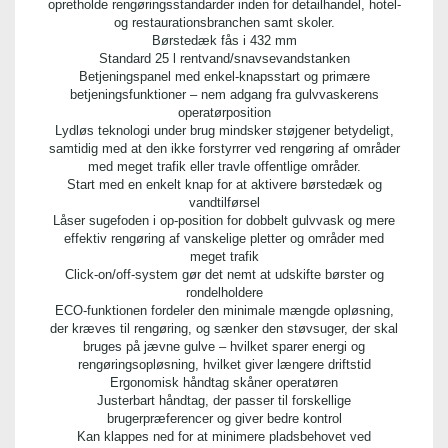
opretholde rengøringsstandarder inden for detailhandel, hotel-
og restaurationsbranchen samt skoler.
Børstedæk fås i 432 mm
Standard 25 l rentvand/snavsevandstanken
Betjeningspanel med enkel-knapsstart og primære
betjeningsfunktioner – nem adgang fra gulvvaskerens
operatørposition
Lydløs teknologi under brug mindsker støjgener betydeligt,
samtidig med at den ikke forstyrrer ved rengøring af områder
med meget trafik eller travle offentlige områder.
Start med en enkelt knap for at aktivere børstedæk og
vandtilførsel
Låser sugefoden i op-position for dobbelt gulvvask og mere
effektiv rengøring af vanskelige pletter og områder med
meget trafik
Click-on/off-system gør det nemt at udskifte børster og
rondelholdere
ECO-funktionen fordeler den minimale mængde opløsning,
der kræves til rengøring, og sænker den støvsuger, der skal
bruges på jævne gulve – hvilket sparer energi og
rengøringsopløsning, hvilket giver længere driftstid
Ergonomisk håndtag skåner operatøren
Justerbart håndtag, der passer til forskellige
brugerpræferencer og giver bedre kontrol
Kan klappes ned for at minimere pladsbehovet ved