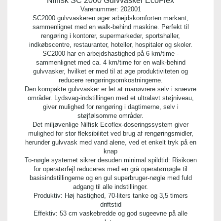
Nilfisk SC 2000 Gulvvasker EcoFlex
Indhold:
Varenummer:
202001
5 liter
SC2000 gulvvaskeren øger arbejdskomforten markant,
sammenlignet med en walk-behind maskine. Perfekt til
rengøring i kontorer, supermarkeder, sportshaller,
Emballage:
indkøbscentre, restauranter, hoteller, hospitaler og skoler.
plastdunk
SC2000 har en arbejdshastighed på 6 km/time -
sammenlignet med ca. 4 km/time for en walk-behind
gulvvasker, hvilket er med til at øge produktiviteten og
pH værdi:
reducere rengøringsomkostningerne.
9,80
Den kompakte gulvvasker er let at manøvrere selv i snævre
områder. Lydsvag-indstillingen med et ultralavt støjniveau,
giver mulighed for rengøring i dagtimerne, selv i
støjfølsomme områder.
Det miljøvenlige Nilfisk Ecoflex-doseringssystem giver
mulighed for stor fleksibilitet ved brug af rengøringsmidler,
herunder gulvvask med vand alene, ved et enkelt tryk på en
knap
To-nøgle systemet sikrer desuden minimal spildtid: Risikoen
for operatørfejl reduceres med en grå operatørnøgle til
basisindstillingerne og en gul superbruger-nøgle med fuld
adgang til alle indstillinger.
Produktiv: Høj hastighed, 70-liters tanke og 3,5 timers
driftstid
Effektiv: 53 cm vaskebredde og god sugeevne på alle