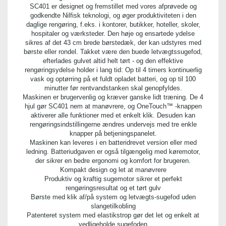
SC401 er designet og fremstillet med vores afprøvede og
godkendte Nilfisk teknologi, og øger produktiviteten i den
daglige rengøring, f.eks. i kontorer, butikker, hoteller, skoler,
hospitaler og værksteder. Den høje og ensartede ydelse
sikres af det 43 cm brede børstedæk, der kan udstyres med
børste eller rondel. Takket være den buede letvægtssugefod,
efterlades gulvet altid helt tørt - og den effektive
rengøringsydelse holder i lang tid: Op til 4 timers kontinuerlig
vask og optørring på et fuldt opladet batteri, og op til 100
minutter før rentvandstanken skal genopfyldes.
Maskinen er brugervenlig og kræver ganske lidt træning. De 4
hjul gør SC401 nem at manøvrere, og OneTouch™ -knappen
aktiverer alle funktioner med et enkelt klik. Desuden kan
rengøringsindstillingerne ændres undervejs med tre enkle
knapper på betjeningspanelet.
Maskinen kan leveres i en batteridrevet version eller med
ledning. Batteriudgaven er også tilgængelig med køremotor,
der sikrer en bedre ergonomi og komfort for brugeren.
Kompakt design og let at manøvrere
Produktiv og kraftig sugemotor sikrer et perfekt
rengøringsresultat og et tørt gulv
Børste med klik af/på system og letvægts-sugefod uden
slangetilkobling
Patenteret system med elastikstrop gør det let og enkelt at
vedligeholde sugefoden