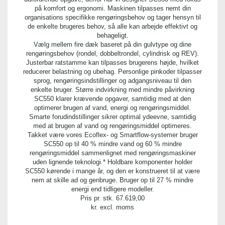
på komfort og ergonomi. Maskinen tilpasses nemt din
organisations specifikke rengøringsbehov og tager hensyn til
de enkelte brugeres behov, så alle kan arbejde effektivt og
behageligt.
Vælg mellem fire dæk baseret på din gulvtype og dine
rengøringsbehov (rondel, dobbeltrondel, cylindrisk og REV).
Justerbar ratstamme kan tilpasses brugerens højde, hvilket
reducerer belastning og ubehag. Personlige pinkoder tilpasser
sprog, rengøringsindstillinger og adgangsniveau til den
enkelte bruger. Større indvirkning med mindre påvirkning
SC550 klarer krævende opgaver, samtidig med at den
optimerer brugen af vand, energi og rengøringsmiddel.
Smarte forudindstillinger sikrer optimal ydeevne, samtidig
med at brugen af vand og rengøringsmiddel optimeres.
Takket være vores Ecoflex- og Smartflow-systemer bruger
SC550 op til 40 % mindre vand og 60 % mindre
rengøringsmiddel sammenlignet med rengøringsmaskiner
uden lignende teknologi.* Holdbare komponenter holder
SC550 kørende i mange år, og den er konstrueret til at være
nem at skille ad og genbruge. Bruger op til 27 % mindre
energi end tidligere modeller.
Pris pr. stk.
67.619,00
kr. excl. moms