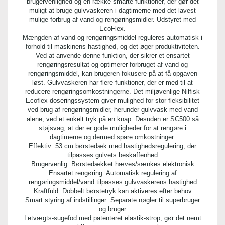
brugervenlighed og en række smarte funktioner, der gør det
muligt at bruge gulvvaskeren i dagtimerne med det lavest
mulige forbrug af vand og rengøringsmidler. Udstyret med
EcoFlex.
Mængden af vand og rengøringsmiddel reguleres automatisk i
forhold til maskinens hastighed, og det øger produktiviteten.
Ved at anvende denne funktion, der sikrer et ensartet
rengøringsresultat og optimerer forbruget af vand og
rengøringsmiddel, kan brugeren fokusere på at få opgaven
løst. Gulvvaskeren har flere funktioner, der er med til at
reducere rengøringsomkostningerne. Det miljøvenlige Nilfisk
Ecoflex-doseringssystem giver mulighed for stor fleksibilitet
ved brug af rengøringsmidler, herunder gulvvask med vand
alene, ved et enkelt tryk på en knap. Desuden er SC500 så
støjsvag, at der er gode muligheder for at rengøre i
dagtimerne og dermed spare omkostninger.
Effektiv: 53 cm børstedæk med hastighedsregulering, der
tilpasses gulvets beskaffenhed
Brugervenlig: Børstedækket hæves/sænkes elektronisk
Ensartet rengøring: Automatisk regulering af
rengøringsmiddel/vand tilpasses gulvvaskerens hastighed
Kraftfuld: Dobbelt børstetryk kan aktiveres efter behov
Smart styring af indstillinger: Separate nøgler til superbruger
og bruger
Letvægts-sugefod med patenteret elastik-strop, gør det nemt