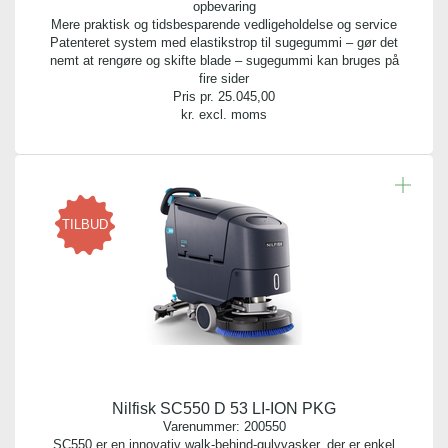
opbevaring
Mere praktisk og tidsbesparende vedligeholdelse og service
Patenteret system med elastikstrop til sugegummi – gør det
nemt at rengøre og skifte blade – sugegummi kan bruges på
fire sider
Pris pr.
25.045,00
kr. excl. moms
TILBUD
Nilfisk SC550 D 53 LI-ION PKG
Varenummer:
200550
SC550 er en innovativ walk-behind-gulvvasker, der er enkel