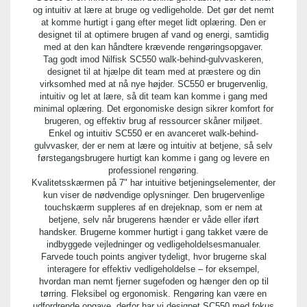
og intuitiv at lære at bruge og vedligeholde. Det gør det nemt
at komme hurtigt i gang efter meget lidt oplæring. Den er
designet til at optimere brugen af vand og energi, samtidig
med at den kan håndtere krævende rengøringsopgaver.
Tag godt imod Nilfisk SC550 walk-behind-gulvvaskeren,
designet til at hjælpe dit team med at præstere og din
virksomhed med at nå nye højder. SC550 er brugervenlig,
intuitiv og let at lære, så dit team kan komme i gang med
minimal oplæring. Det ergonomiske design sikrer komfort for
brugeren, og effektiv brug af ressourcer skåner miljøet.
Enkel og intuitiv SC550 er en avanceret walk-behind-
gulvvasker, der er nem at lære og intuitiv at betjene, så selv
førstegangsbrugere hurtigt kan komme i gang og levere en
professionel rengøring.
Kvalitetsskærmen på 7" har intuitive betjeningselementer, der
kun viser de nødvendige oplysninger. Den brugervenlige
touchskærm suppleres af en drejeknap, som er nem at
betjene, selv når brugerens hænder er våde eller iført
handsker. Brugerne kommer hurtigt i gang takket være de
indbyggede vejledninger og vedligeholdelsesmanualer.
Farvede touch points angiver tydeligt, hvor brugerne skal
interagere for effektiv vedligeholdelse – for eksempel,
hvordan man nemt fjerner sugefoden og hænger den op til
tørring. Fleksibel og ergonomisk. Rengøring kan være en
udfordrende opgave, derfor har vi designet SC550 med fokus