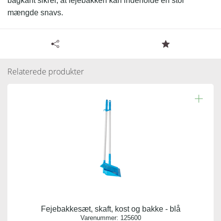
bagkant sikrer, at fejebakken kan indeholde en stor
mængde snavs.
Læs resten.
Tilgængelige specifikationer for Fejebakke med langt
skaft - gul
Relaterede produkter
Varenummer:
556626
Antal pr. kolli:
10
Vægt gram:
0.570 gr
Antal pr. palle:
0
Fejebakkesæt, skaft, kost og bakke - blå
Indhold:
Varenummer:
125600