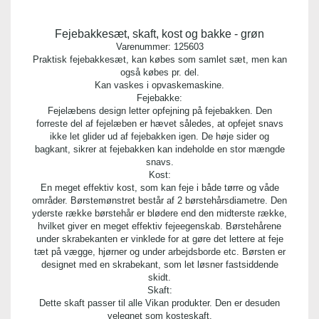
Fejebakkesæt, skaft, kost og bakke - grøn
Varenummer:
125603
Praktisk fejebakkesæt, kan købes som samlet sæt, men kan
også købes pr. del.
Kan vaskes i opvaskemaskine.
Fejebakke:
Fejelæbens design letter opfejning på fejebakken. Den
forreste del af fejelæben er hævet således, at opfejet snavs
ikke let glider ud af fejebakken igen. De høje sider og
bagkant, sikrer at fejebakken kan indeholde en stor mængde
snavs.
Kost:
En meget effektiv kost, som kan feje i både tørre og våde
områder. Børstemønstret består af 2 børstehårsdiametre. Den
yderste række børstehår er blødere end den midterste række,
hvilket giver en meget effektiv fejeegenskab. Børstehårene
under skrabekanten er vinklede for at gøre det lettere at feje
tæt på vægge, hjørner og under arbejdsborde etc. Børsten er
designet med en skrabekant, som let løsner fastsiddende
skidt.
Skaft:
Dette skaft passer til alle Vikan produkter. Den er desuden
velegnet som kosteskaft.