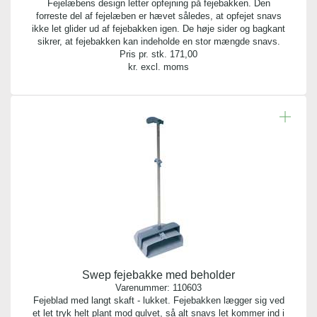
Fejelæbens design letter opfejning på fejebakken. Den
forreste del af fejelæben er hævet således, at opfejet snavs
ikke let glider ud af fejebakken igen. De høje sider og bagkant
sikrer, at fejebakken kan indeholde en stor mængde snavs.
Pris pr. stk.
171,00
kr. excl. moms
Swep fejebakke med beholder
Varenummer:
110603
Fejeblad med langt skaft - lukket. Fejebakken lægger sig ved
et let tryk helt plant mod gulvet, så alt snavs let kommer ind i