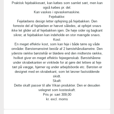
1 stk.
Praktisk fejebakkesæt, kan købes som samlet sæt, men kan
også købes pr. del.
Kan vaskes i opvaskemaskine.
Bredde:
Fejebakke:
20,00 cm
Fejelæbens design letter opfejning på fejebakken. Den
forreste del af fejelæben er hævet således, at opfejet snavs
ikke let glider ud af fejebakken igen. De høje sider og bagkant
Længde:
sikrer, at fejebakken kan indeholde en stor mængde snavs.
33,00 cm
Kost:
En meget effektiv kost, som kan feje i både tørre og våde
områder. Børstemønstret består af 2 børstehårsdiametre. Den
Højde:
yderste række børstehår er blødere end den midterste række,
88,00 cm
hvilket giver en meget effektiv fejeegenskab. Børstehårene
under skrabekanten er vinklede for at gøre det lettere at feje
tæt på vægge, hjørner og under arbejdsborde etc. Børsten er
designet med en skrabekant, som let løsner fastsiddende
skidt.
Skaft:
Dette skaft passer til alle Vikan produkter. Den er desuden
velegnet som kosteskaft.
Pris pr. sæt
309,00
kr. excl. moms