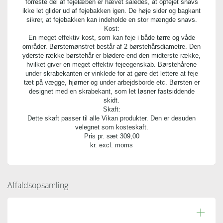
forreste del af fejelæben er hævet således, at opfejet snavs
ikke let glider ud af fejebakken igen. De høje sider og bagkant
sikrer, at fejebakken kan indeholde en stor mængde snavs.
Kost:
En meget effektiv kost, som kan feje i både tørre og våde
områder. Børstemønstret består af 2 børstehårsdiametre. Den
yderste række børstehår er blødere end den midterste række,
hvilket giver en meget effektiv fejeegenskab. Børstehårene
under skrabekanten er vinklede for at gøre det lettere at feje
tæt på vægge, hjørner og under arbejdsborde etc. Børsten er
designet med en skrabekant, som let løsner fastsiddende
skidt.
Skaft:
Dette skaft passer til alle Vikan produkter. Den er desuden
velegnet som kosteskaft.
Pris pr. sæt
309,00
kr. excl. moms
Affaldsopsamling