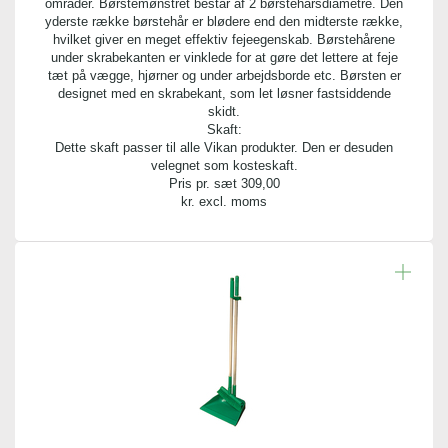
områder. Børstemønstret består af 2 børstehårsdiametre. Den
yderste række børstehår er blødere end den midterste række,
hvilket giver en meget effektiv fejeegenskab. Børstehårene
under skrabekanten er vinklede for at gøre det lettere at feje
tæt på vægge, hjørner og under arbejdsborde etc. Børsten er
designet med en skrabekant, som let løsner fastsiddende
skidt.
Skaft:
Dette skaft passer til alle Vikan produkter. Den er desuden
velegnet som kosteskaft.
Pris pr. sæt
309,00
kr. excl. moms