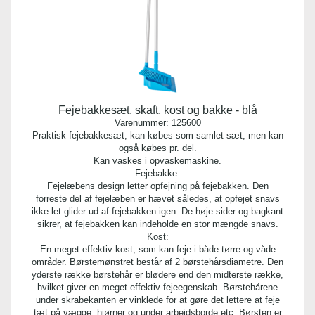
Fejebakkesæt, skaft, kost og bakke - blå
Varenummer:
125600
Praktisk fejebakkesæt, kan købes som samlet sæt, men kan
også købes pr. del.
Kan vaskes i opvaskemaskine.
Fejebakke:
Fejelæbens design letter opfejning på fejebakken. Den
forreste del af fejelæben er hævet således, at opfejet snavs
ikke let glider ud af fejebakken igen. De høje sider og bagkant
sikrer, at fejebakken kan indeholde en stor mængde snavs.
Kost:
En meget effektiv kost, som kan feje i både tørre og våde
områder. Børstemønstret består af 2 børstehårsdiametre. Den
yderste række børstehår er blødere end den midterste række,
hvilket giver en meget effektiv fejeegenskab. Børstehårene
under skrabekanten er vinklede for at gøre det lettere at feje
tæt på vægge, hjørner og under arbejdsborde etc. Børsten er