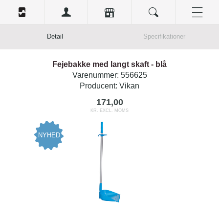
Detail
Specifikationer
Fejebakke med langt skaft - blå
Varenummer:
556625
Producent:
Vikan
171,00
KR. EXCL. MOMS
NYHED