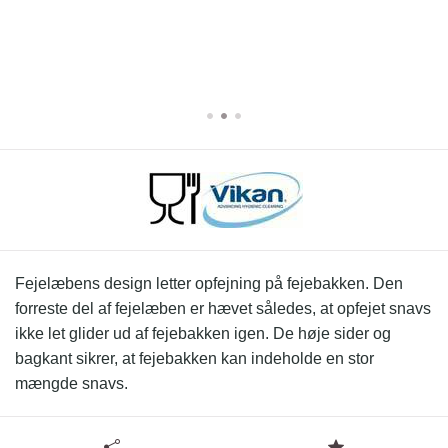
Fejelæbens design letter opfejning på fejebakken. Den
forreste del af fejelæben er hævet således, at opfejet snavs
ikke let glider ud af fejebakken igen. De høje sider og
bagkant sikrer, at fejebakken kan indeholde en stor
mængde snavs.
Læs resten.
Tilgængelige specifikationer for Fejebakke med langt