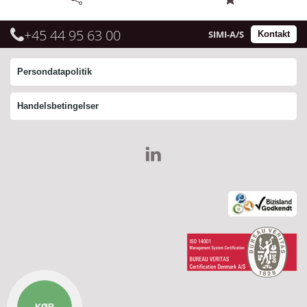
skaft - blå
+45 44 95 63 00
SIMI-A/S
Kontakt
Varenummer:
556625
Persondatapolitik
Antal pr. kolli:
10
Handelsbetingelser
Vægt gram:
0.570 gr
Producent:
Vikan
Antal pr. palle:
0
Indhold:
1 stk.