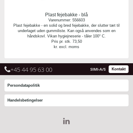
Plast fejebakke - blå
Varenummer:
556603
Plast fejebakke - en solid og bred fejebakke, der slutter tæt til
underlaget uden gummiliste. Kan også anvendes som en
håndskovl. Vikan hygiejneserie - tåler 100° C.
Pris pr. stk.
73,50
kr. excl. moms
+45 44 95 63 00
SIMI-A/S
Kontakt
Persondatapolitik
Handelsbetingelser