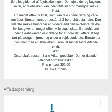
ikke let glider ud af fejebakken igen. De høje sider og bagkant
sikrer, at fejebakken kan indeholde en stor mængde snavs.
Kost:
En meget effektiv kost, som kan feje i både tørre og våde
områder. Børstemønstret består af 2 børstehårsdiametre. Den
yderste række børstehår er blødere end den midterste række,
hvilket giver en meget effektiv fejeegenskab. Børstehårene
under skrabekanten er vinklede for at gøre det lettere at feje
tæt på vægge, hjørner og under arbejdsborde etc. Børsten er
designet med en skrabekant, som let løsner fastsiddende
skidt.
Skaft:
Dette skaft passer til alle Vikan produkter. Den er desuden
velegnet som kosteskaft.
Pris pr. sæt
309,00
kr. excl. moms
Affaldsopsamling