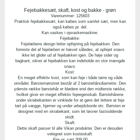
Fejebakkesæt, skaft, kost og bakke - grøn
Varenummer:
125603
Praktisk fejebakkesæt, kan købes som samlet sæt, men kan
også købes pr. del.
Kan vaskes i opvaskemaskine.
Fejebakke:
Fejelæbens design letter opfejning på fejebakken. Den
forreste del af fejelæben er hævet således, at opfejet snavs
ikke let glider ud af fejebakken igen. De høje sider og
bagkant, sikrer at fejebakken kan indeholde en stor mængde
snavs.
Kost:
En meget effektiv kost, som kan feje i både tørre og våde
områder. Børstemønstret består af 2 børstehårsdiametre. Den
yderste række børstehår er blødere end den midterste række,
hvilket giver en meget effektiv fejeegenskab. Børstehårene
under skrabekanten er vinklede for at gøre det lettere at feje
tæt på vægge, hjørner og under arbejdsborde etc. Børsten er
designet med en skrabekant, som let løsner fastsiddende
skidt.
Skaft:
Dette skaft passer til alle Vikan produkter. Den er desuden
velegnet som kosteskaft.
Pris pr. sæt
309,00