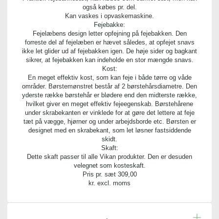
også købes pr. del.
Kan vaskes i opvaskemaskine.
Indhold:
Fejebakke:
1 stk.
Fejelæbens design letter opfejning på fejebakken. Den
forreste del af fejelæben er hævet således, at opfejet snavs
ikke let glider ud af fejebakken igen. De høje sider og bagkant
Bredde:
sikrer, at fejebakken kan indeholde en stor mængde snavs.
3,00 cm
Kost:
En meget effektiv kost, som kan feje i både tørre og våde
områder. Børstemønstret består af 2 børstehårsdiametre. Den
Længde:
yderste række børstehår er blødere end den midterste række,
25,00 cm
hvilket giver en meget effektiv fejeegenskab. Børstehårene
under skrabekanten er vinklede for at gøre det lettere at feje
tæt på vægge, hjørner og under arbejdsborde etc. Børsten er
Højde:
designet med en skrabekant, som let løsner fastsiddende
12,00 cm
skidt.
Skaft:
Dette skaft passer til alle Vikan produkter. Den er desuden
velegnet som kosteskaft.
Pris pr. sæt
309,00
kr. excl. moms