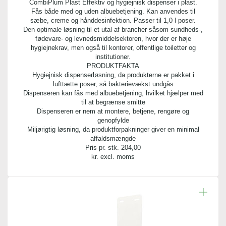
CombiPlum Plast Effektiv og hygiejnisk dispenser i plast.
Fås både med og uden albuebetjening. Kan anvendes til
sæbe, creme og hånddesinfektion. Passer til 1,0 l poser.
Den optimale løsning til et utal af brancher såsom sundheds-,
fødevare- og levnedsmiddelsektoren, hvor der er høje
hygiejnekrav, men også til kontorer, offentlige toiletter og
institutioner.
PRODUKTFAKTA
Hygiejnisk dispenserløsning, da produkterne er pakket i
lufttætte poser, så bakterievækst undgås
Dispenseren kan fås med albuebetjening, hvilket hjælper med
til at begrænse smitte
Dispenseren er nem at montere, betjene, rengøre og
genopfylde
Miljørigtig løsning, da produktforpakninger giver en minimal
affaldsmængde
Pris pr. stk.
204,00
kr. excl. moms