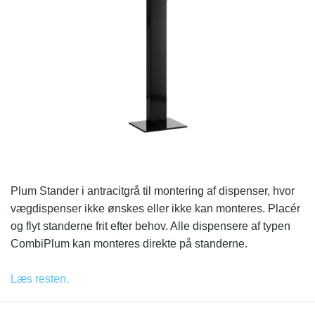
Plum Stander i antracitgrå til montering af dispenser, hvor
vægdispenser ikke ønskes eller ikke kan monteres. Placér
og flyt standerne frit efter behov. Alle dispensere af typen
CombiPlum kan monteres direkte på standerne.
Drypbakke og dispenser medfølger ikke, men kan tilkøbes.
Læs resten.