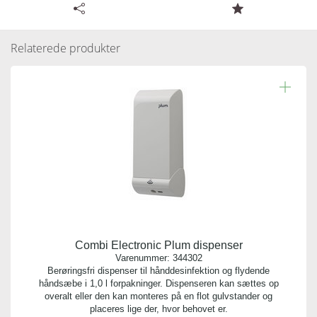
Tilgængelige specifikationer for Plum Antrasitgrå
metalstander u/ dispenser
Relaterede produkter
Varenummer:
344305
Antal pr. kolli:
1
Vægt gram:
13.000 gr
Antal pr. palle:
0
Combi Electronic Plum dispenser
Indhold:
Varenummer:
344302
1 stk.
Berøringsfri dispenser til hånddesinfektion og flydende
håndsæbe i 1,0 l forpakninger. Dispenseren kan sættes op
overalt eller den kan monteres på en flot gulvstander og
Bredde:
placeres lige der, hvor behovet er.