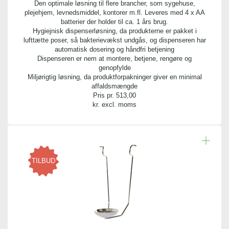
35,00 cm
Den optimale løsning til flere brancher, som sygehuse,
plejehjem, levnedsmiddel, kontorer m.fl. Leveres med 4 x AA
batterier der holder til ca. 1 års brug.
Højde:
Hygiejnisk dispenserløsning, da produkterne er pakket i
145,00 cm
lufttætte poser, så bakterievækst undgås, og dispenseren har
automatisk dosering og håndfri betjening
Dispenseren er nem at montere, betjene, rengøre og
Diameter:
genopfylde
30,00 cm
Miljørigtig løsning, da produktforpakninger giver en minimal
affaldsmængde
Pris pr.
513,00
kr. excl. moms
TILBUD