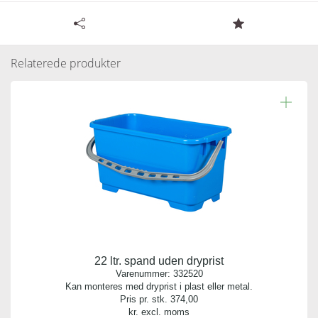
Tilgængelige specifikationer for Hjulsæt 4 stk LITE
Ø40 mm
Relaterede produkter
Læs resten.
Varenummer:
332544
Antal pr. kolli:
1
Vægt gram:
0.000 gr
Producent:
Tina Trolleys
22 ltr. spand uden dryprist
Antal pr. palle:
Varenummer:
332520
0
Kan monteres med dryprist i plast eller metal.
Pris pr. stk.
374,00
kr. excl. moms