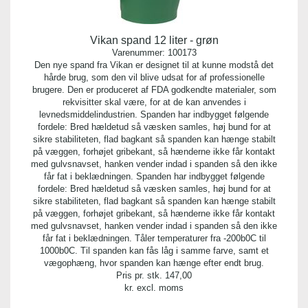
Vikan spand 12 liter - grøn
Varenummer:
100173
Den nye spand fra Vikan er designet til at kunne modstå det
hårde brug, som den vil blive udsat for af professionelle
brugere. Den er produceret af FDA godkendte materialer, som
rekvisitter skal være, for at de kan anvendes i
levnedsmiddelindustrien. Spanden har indbygget følgende
fordele: Bred hældetud så væsken samles, høj bund for at
sikre stabiliteten, flad bagkant så spanden kan hænge stabilt
på væggen, forhøjet gribekant, så hænderne ikke får kontakt
med gulvsnavset, hanken vender indad i spanden så den ikke
får fat i beklædningen. Spanden har indbygget følgende
fordele: Bred hældetud så væsken samles, høj bund for at
sikre stabiliteten, flad bagkant så spanden kan hænge stabilt
på væggen, forhøjet gribekant, så hænderne ikke får kontakt
med gulvsnavset, hanken vender indad i spanden så den ikke
får fat i beklædningen. Tåler temperaturer fra -200b0C til
1000b0C. Til spanden kan fås låg i samme farve, samt et
vægophæng, hvor spanden kan hænge efter endt brug.
Pris pr. stk.
147,00
kr. excl. moms