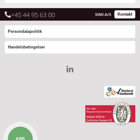
+45 44 95 63 00
SIMI-A/S
Kontakt
Persondatapolitik
Handelsbetingelser
KØB