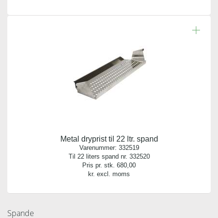
Kvalitet:
Plast
Diameter:
4,00 cm
Metal dryprist til 22 ltr. spand
Varenummer:
332519
Til 22 liters spand nr. 332520
Pris pr. stk.
680,00
kr. excl. moms
Spande