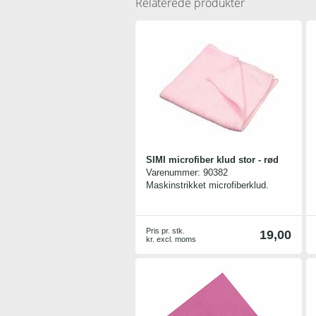
Relaterede produkter
SIMI microfiber klud stor - rød
Varenummer:
90382
Maskinstrikket microfiberklud.
Pris pr. stk.
19,00
kr. excl. moms