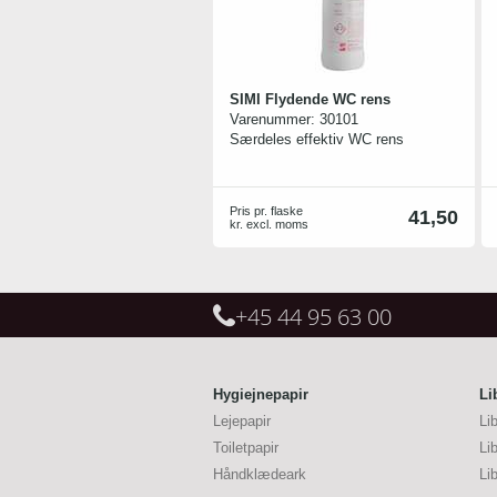
SIMI Flydende WC rens
Varenummer:
30101
Særdeles effektiv WC rens
Pris pr. flaske
41,50
kr. excl. moms
+45 44 95 63 00
Hygiejnepapir
Li
Lejepapir
Li
Toiletpapir
Li
Håndklædeark
Li