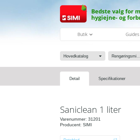
Bedste valg for m
hygiejne- og forb
Butik
Guide
Hovedkatalog
Rengøringsmid
Detail
Specifikationer
Saniclean 1 liter
Varenummer:
31201
Producent:
SIMI