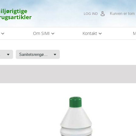
iljørigtige
Kurven er tom
LOG IND
rugsartikler
s
Om SIMI
Kontakt
M
ler
Sanitetsrengøring