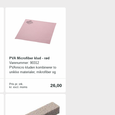
PVA Microfiber klud - rød
Varenummer:
90312
PVAmicro kluden kombinerer to
unikke materialer, mikrofiber og
PVA (polyvinylalkohol). 3D
strukturen af det strikkede
Pris pr. stk.
26,00
mikrofiber basismateriale giver høj
kr. excl. moms
rengøringsvolumen og god snavs
optagelse. Da den også har
mikrofiber er endog vanskeligt
snavs, såsom fingeraftryk på glas,
let at fjerne.
Den unikke PVA imprægnering