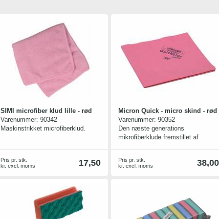
SIMI microfiber klud lille - rød
Micron Quick - micro skind - rød
Varenummer:
90342
Varenummer:
90352
Maskinstrikket microfiberklud.
Den næste generations
mikrofiberklude fremstillet af
mikrofilaments, som måler 0,15
dtex (over 6 gange finere end
Pris pr. stk.
Pris pr. stk.
17,50
38,00
eksisterende mikrofibre).
kr. excl. moms
kr. excl. moms
Mikrofilaments opstår, når bi-
komponent fibre (2,4 dtex) splittes
yderligere, og sammenfiltres ved
højt vandtryk.
Mikrofilamenter giver yderligere
fordele ved mikrofibre, idet