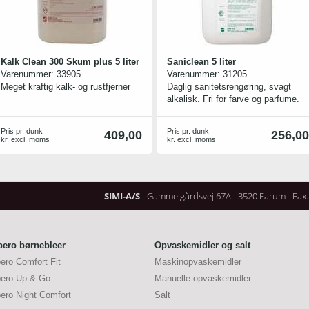
Godkendt i renrum miljø.
Farvekodning.
Kan maskinvaskes over 200
gange.
Materiale 70 % polyester og 30 %
Kalk Clean 300 Skum plus 5 liter
Saniclean 5 liter
polyamid.
Varenummer:
33905
Varenummer:
31205
Meget kraftig kalk- og rustfjerner
Daglig sanitetsrengøring, svagt
alkalisk. Fri for farve og parfume.
Pris pr. dunk
Pris pr. dunk
409,00
256,00
kr. excl. moms
kr. excl. moms
SIMI-A/S
Gammelgårdsvej 67A
3520 Farum
Fax.
bero børnebleer
Opvaskemidler og salt
bero Comfort Fit
Maskinopvaskemidler
bero Up & Go
Manuelle opvaskemidler
bero Night Comfort
Salt