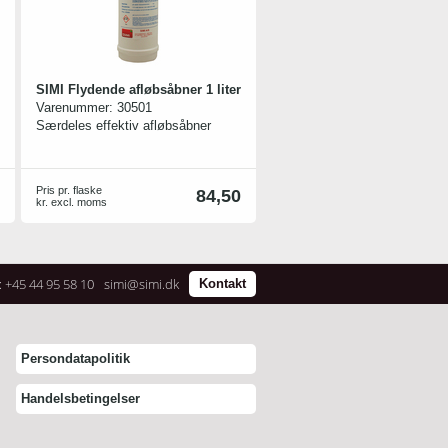
område på mere end 25 m², hvis
nødvendigt.
Materiale
80 % polyester og 20 % polyamid,
behandlet med polyvinyl alkohol.
SIMI Flydende afløbsåbner 1 liter
Varenummer:
30501
Særdeles effektiv afløbsåbner
Pris pr. flaske
84,50
kr. excl. moms
: +45 44 95 58 10
simi@simi.dk
Kontakt
Persondatapolitik
Handelsbetingelser