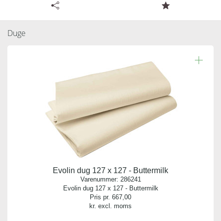
Tilgængelige specifikationer for Evolin dug 127 x 127 -
Sort
Duge
Læs resten.
Varenummer:
286249
Antal pr. kolli:
1
Vægt gram:
11.276 gr
Producent:
Duni
Evolin dug 127 x 127 - Buttermilk
Antal pr. palle:
Varenummer:
286241
0
Evolin dug 127 x 127 - Buttermilk
Pris pr.
667,00
kr. excl. moms
Indhold: