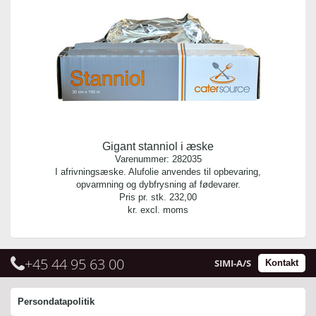
Gigant stanniol i æske
Varenummer:
282035
I afrivningsæske. Alufolie anvendes til opbevaring,
opvarmning og dybfrysning af fødevarer.
Pris pr. stk.
232,00
kr. excl. moms
+45 44 95 63 00
SIMI-A/S
Kontakt
Persondatapolitik