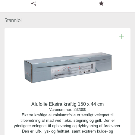
Tilgængelige specifikationer for Stanniol 20 meter - 2
ruller
Stanniol
Læs resten.
Varenummer:
282034
Antal pr. kolli:
12
Vægt gram:
0.370 gr
Antal pr. palle:
0
Alufolie Ekstra kraftig 150 x 44 cm
Kvalitet:
Varenummer:
282000
11 my
Ekstra kraftige aluminiumsfolie er særligt velegnet til
tilberedning af mad ved f.eks. stegning og grill. Den er
yderligere velegnet til opbevaring og dybfrysning af fødevarer.
Indhold:
Den er luft-, lys- og fedttæt, samt ekstrem kulde- og