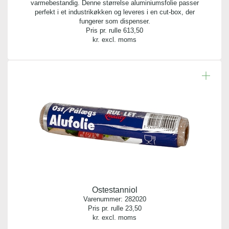
2 ruller
varmebestandig. Denne størrelse aluminiumsfolie passer
perfekt i et industrikøkken og leveres i en cut-box, der
fungerer som dispenser.
Bredde:
Pris pr. rulle
613,50
29,00 cm
kr. excl. moms
Meter per rulle:
20,00 m
Ostestanniol
Varenummer:
282020
Pris pr. rulle
23,50
kr. excl. moms