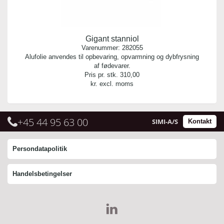
Gigant stanniol
Varenummer:
282055
Alufolie anvendes til opbevaring, opvarmning og dybfrysning
af fødevarer.
Pris pr. stk.
310,00
kr. excl. moms
+45 44 95 63 00
SIMI-A/S
Kontakt
Persondatapolitik
Handelsbetingelser