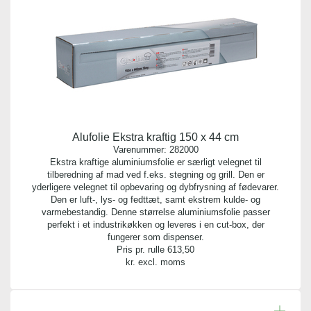
Vægt gram:
0.100 gr
Antal pr. palle:
0
Indhold:
Alufolie Ekstra kraftig 150 x 44 cm
1 rulle
Varenummer:
282000
Ekstra kraftige aluminiumsfolie er særligt velegnet til
tilberedning af mad ved f.eks. stegning og grill. Den er
Bredde:
yderligere velegnet til opbevaring og dybfrysning af fødevarer.
14,00 cm
Den er luft-, lys- og fedttæt, samt ekstrem kulde- og
varmebestandig. Denne størrelse aluminiumsfolie passer
perfekt i et industrikøkken og leveres i en cut-box, der
Meter per rulle:
fungerer som dispenser.
20,00 m
Pris pr. rulle
613,50
kr. excl. moms
Rulle bredde:
15,00 cm