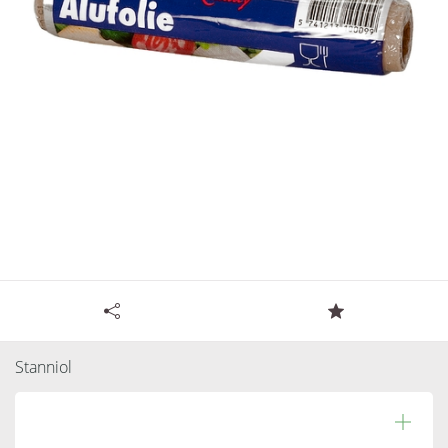
Tilgængelige specifikationer for Ostestanniol
Varenummer:
Stanniol
282020
Læs resten.
Antal pr. kolli:
16