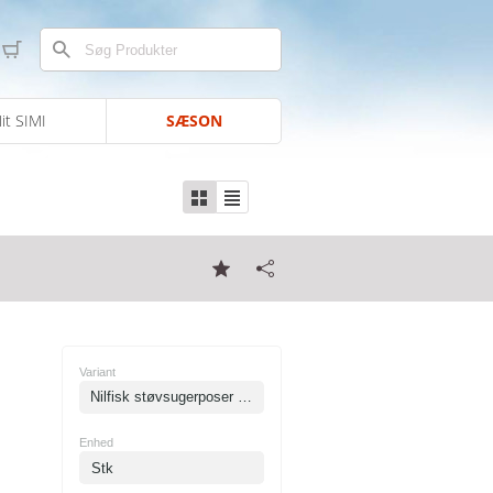
it SIMI
SÆSON
Variant
Nilfisk støvsugerposer til VP300, VP400. VP500 5 stk.
Enhed
Stk