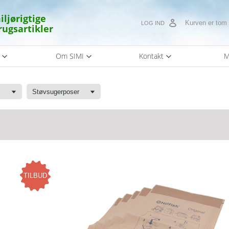
iljørigtige
Kurven er tom
LOG IND
rugsartikler
s
Om SIMI
Kontakt
M
ehør
Støvsugerposer
TILBUD