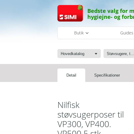
Bedste valg for m
hygiejne- og forb
Butik
Guide
Hovedkatalog
Støvsugere, tæpperenser, poser og tilb
Detail
Specifikationer
Nilfisk
støvsugerposer til
VP300, VP400.
VP500 5 stk.