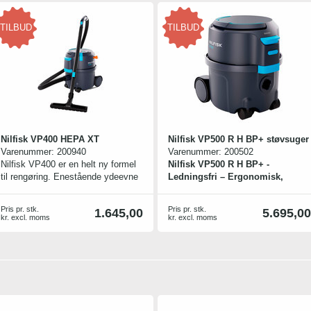
TILBUD
TILBUD
Nilfisk VP400 HEPA XT
Nilfisk VP500 R H BP+ støvsuger
Varenummer:
200940
Varenummer:
200502
Nilfisk VP400 er en helt ny formel
Nilfisk VP500 R H BP+ -
til rengøring. Enestående ydeevne
Ledningsfri – Ergonomisk,
og bekvemmelighed i en kompakt
effektiv og 100% mobil
beholder, der sparer tid og
rengøring
Pris pr. stk.
Pris pr. stk.
1.645,00
5.695,00
produktivitet. Et holdbart
Oplev en ny standard for fleksibel
kr. excl. moms
kr. excl. moms
ledningsoprulningssystem af høj
rengøring med Nilfisk VP500
kvalitet sikrer jævn og brugervenlig
Ledningsfri, der kombinerer
betjening.
kraftfuld sugeevne, høj driftstid og
De vigtige funktioner omfatter:
optimal brugervenlighed – helt uden
Farvede berøringspunkter guider
ledning. Den avancerede lithium-
brugeren til at interagere med
ion-teknologi sikrer op til 90
maskinen og gør den nem at bruge
minutters driftstid og lynhurtig