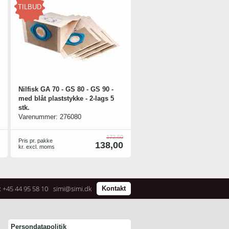
TILBUD
Nilfisk GA 70 - GS 80 - GS 90 -
med blåt plaststykke - 2-lags 5
stk.
Varenummer:
276080
172,50
Pris pr. pakke
138,00
kr. excl. moms
: +45 44 95 58 10
simi@simi.dk
Kontakt
Persondatapolitik