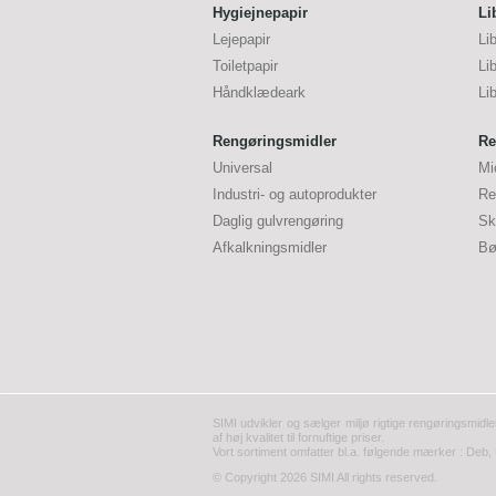
Hygiejnepapir
Li
Lejepapir
Li
Toiletpapir
Li
Håndklædeark
Li
Rengøringsmidler
Re
Universal
Mi
Industri- og autoprodukter
Re
Daglig gulvrengøring
Sk
Afkalkningsmidler
Bø
SIMI udvikler og sælger miljø rigtige rengøringsmidle
af høj kvalitet til fornuftige priser.
Vort sortiment omfatter bl.a. følgende mærker : Deb, 
© Copyright 2026 SIMI All rights reserved.