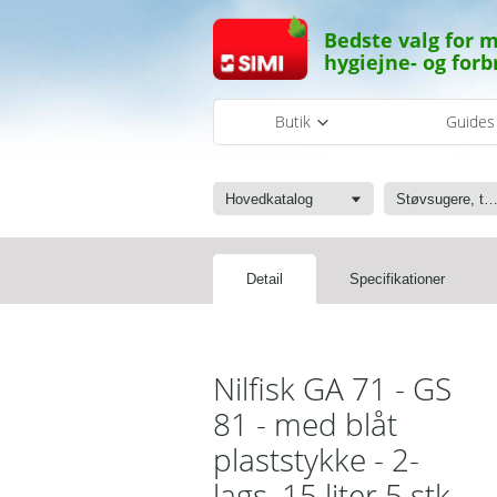
Bedste valg for m
hygiejne- og forb
Butik
Guide
Hovedkatalog
Støvsugere, tæpperenser, poser og tilb
Detail
Specifikationer
Nilfisk GA 71 - GS
81 - med blåt
plaststykke - 2-
lags, 15 liter 5 stk.