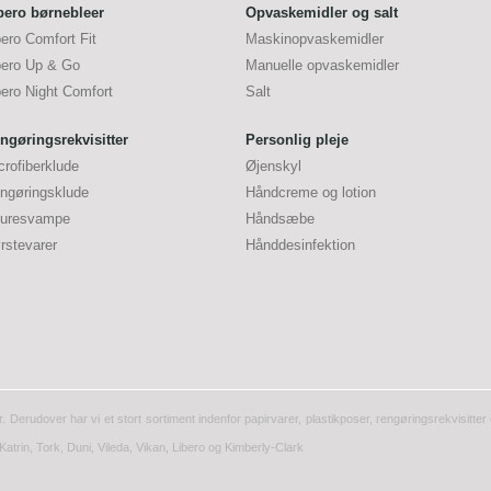
bero børnebleer
Opvaskemidler og salt
bero Comfort Fit
Maskinopvaskemidler
bero Up & Go
Manuelle opvaskemidler
bero Night Comfort
Salt
ngøringsrekvisitter
Personlig pleje
crofiberklude
Øjenskyl
ngøringsklude
Håndcreme og lotion
uresvampe
Håndsæbe
rstevarer
Hånddesinfektion
r. Derudover har vi et stort sortiment indenfor papirvarer, plastikposer, rengøringsrekvisitt
Katrin, Tork, Duni, Vileda, Vikan, Libero og Kimberly-Clark