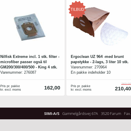
TILBUD
Nilfisk Extreme incl. 1 stk. filter -
Ergoclean UZ 964 -med brunt
microfiber passer også til
papstykke - 2-lags, 3 liter 10 stk.
GM200/300/400/500 - King 4 stk.
Varenummer:
270964
Varenummer:
276087
En pakke indeholder 10
støvsugerposer og 1 filter.
263,00
Pris pr. pakke
Pris pr. pakke
162,00
210,40
kr. excl. moms
kr. excl. moms
SIMI-A/S
Gammelgårdsvej 67A
3520 Farum
Fax.