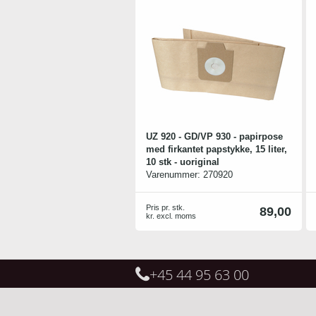
UZ 920 - GD/VP 930 - papirpose
med firkantet papstykke, 15 liter,
10 stk - uoriginal
Varenummer:
270920
Med firkantet papstykke, 15 liter,
inkl. 1 motorfilter
Pris pr. stk.
89,00
kr. excl. moms
+45 44 95 63 00