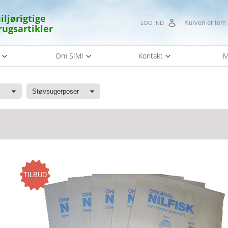
iljørigtige
Kurven er tom
LOG IND
rugsartikler
s
Om SIMI
Kontakt
M
ehør
Støvsugerposer
TILBUD