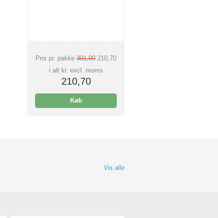
Pris pr. pakke
301,00
210,70
i alt kr. excl. moms
210,70
Køb
Vis alle