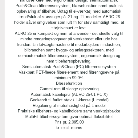
håndværkere med ergonomisk design, semiautomatisk
Push&Clean filterrensesystem, blæsefunktion samt praktisk
opbevaring af tilbehør. Udtag til el-værktøj med automatisk
tænd/sluk af støvsuger på -21 og -2L modeller. AERO 26
holder såvel omgivelser som luft fri for støv samtidigt med, at
støjniveauet er lavt.
AERO 26 er kompakt og nem at anvende - det ideelle valg til
mindre rengøringsopgaver på værkstedet eller ude hos
kunden. En letvægtsmaskine til medarbejdere i industrien,
bilbranchen samt bygge- og anlægssektoren, med
semiautomatisk filterrensesystem, ergonomisk design og
nem tilbehørsopbevaring.
Semiautomatisk Push&Clean (PC) filterrensesystem
Vaskbart PET-fleece filterelement med filtreringsevne på
minimum 99,9%
Blæsefunktion
Gummi-rem til slange opbevaring
Automatisk kabeloprul (AERO 26-01 PC X)
Godkendt til farligt støv / L-klasse (L model)
Regulering af motorhastighed på L model
Praktiske tilbehørs- og kabelholdere samt værktøjsbakke
MultiFit tilbehørssystem giver optimal fleksibilitet
Pris pr.
2.095,00
kr. excl. moms