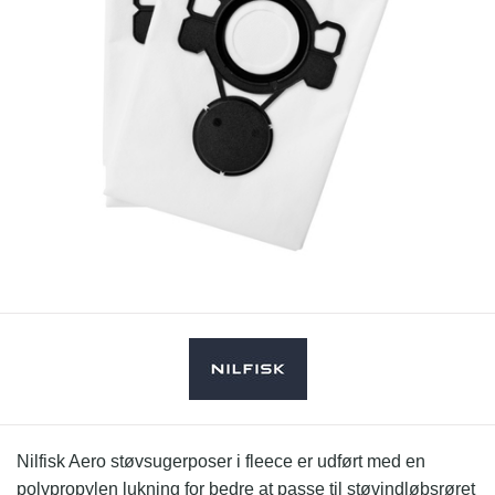
Nilfisk Aero støvsugerposer i fleece er udført med en
polypropylen lukning for bedre at passe til støvindløbsrøret