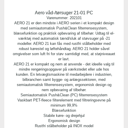
Nilfisk
Aero våd-/tørsuger 21-01 PC
Antal pr. palle:
Varenummer:
202101
0
AERO 21 er den mindste i AERO serien i et kompakt design
med semiautomatisk Push&Clean filterrensesystem,
blæsefunktion og praktisk opbevaring af tilbehør. Udtag til el-
Kvalitet:
værktøj med automatisk tænd/sluk af støvsuger på -21
Fleece
modeller. AERO 21 kan fås med rustfri stålbeholder med
robust kørestel og løftehåndtag. AERO 21 holder såvel
omgivelser som luft fri for støv samtidigt med, at støjniveauet
er lavt.
AERO 21 er kompakt og nem at anvende - det ideelle valg til
mindre rengøringsopgaver på værkstedet eller ude hos
kunden. En letvægtsmaskine til medarbejdere i industrien,
bilbranchen samt bygge- og anlægssektoren, med
semiautomatisk filterrensesystem, ergonomisk design og
nem opbevaring af tilbehør.
Semiautomatisk Push&Clean (PC) filterrensesystem
Vaskbart PET-fleece filterelement med filtreringsevne på
minimum 99,9%
Blæsefunktion
Stabile køre- og drejehjul
Ergonomisk design
Rustfri stålbeholder på INOX model