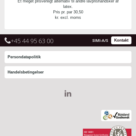
Et meget prisvenligt alternativ til andre lavprishandsker af
latex.
Pris pr. par
30,50
kr. excl. moms
+45 44 95 63 00
SIMI-A/S
Kontakt
Persondatapolitik
Handelsbetingelser