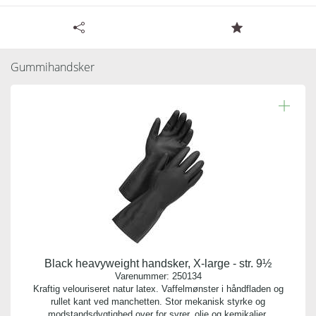
Tilgængelige specifikationer for Nitrile
Læs resten.
gummihandsker, XX-large - str. 11
Gummihandsker
Varenummer:
250435
Antal pr. kolli:
12
Vægt gram:
0.085 gr
Antal pr. palle:
0
Black heavyweight handsker, X-large - str. 9½
Indhold:
Varenummer:
250134
1 par
Kraftig velouriseret natur latex. Vaffelmønster i håndfladen og
rullet kant ved manchetten. Stor mekanisk styrke og
modstandsdygtighed over for syrer, olie og kemikalier.