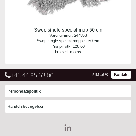
Swep single special mop 50 cm
Varenummer:
244863
Swep single special moppe - 50 cm
Pris pr. stk.
128,63
kr. excl. moms
+45 44 95 63 00
SIMI-A/S
Kontakt
Persondatapolitik
Handelsbetingelser