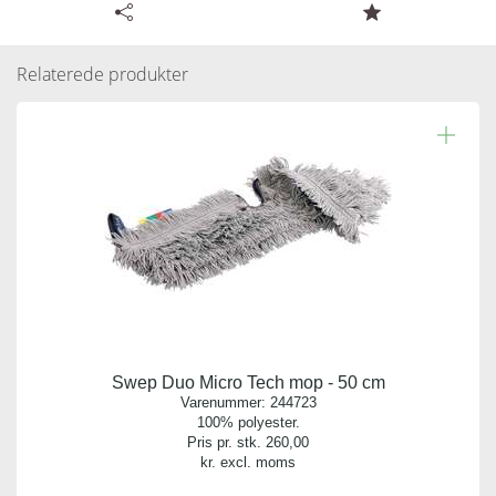
Tilgængelige specifikationer for Swep Duo fremfører -
Produktdatablad
75 cm
Relaterede produkter
Læs resten.
Varenummer:
Brochure
244795
Antal pr. kolli:
1
Vægt gram:
0.530 gr
Producent:
Vileda
Swep Duo Micro Tech mop - 50 cm
Antal pr. palle:
Varenummer:
244723
0
100% polyester.
Pris pr. stk.
260,00
kr. excl. moms
Indhold: