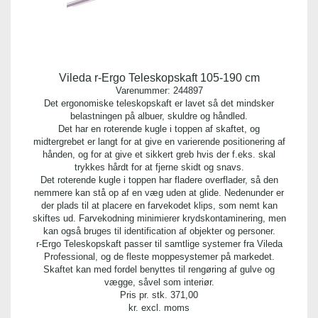
Vileda r-Ergo Teleskopskaft 105-190 cm
Varenummer:
244897
Det ergonomiske teleskopskaft er lavet så det mindsker
belastningen på albuer, skuldre og håndled.
Det har en roterende kugle i toppen af skaftet, og
midtergrebet er langt for at give en varierende positionering af
hånden, og for at give et sikkert greb hvis der f.eks. skal
trykkes hårdt for at fjerne skidt og snavs.
Det roterende kugle i toppen har fladere overflader, så den
nemmere kan stå op af en væg uden at glide. Nedenunder er
der plads til at placere en farvekodet klips, som nemt kan
skiftes ud. Farvekodning minimierer krydskontaminering, men
kan også bruges til identification af objekter og personer.
r-Ergo Teleskopskaft passer til samtlige systemer fra Vileda
Professional, og de fleste moppesystemer på markedet.
Skaftet kan med fordel benyttes til rengøring af gulve og
vægge, såvel som interiør.
Pris pr. stk.
371,00
kr. excl. moms