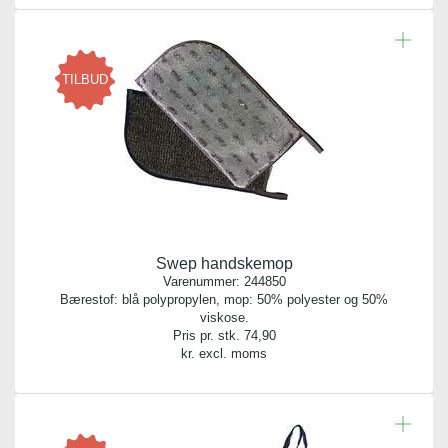
1 stk.
Længde:
75,00 cm
TILBUD
Swep handskemop
Varenummer:
244850
Bærestof: blå polypropylen, mop: 50% polyester og 50%
viskose.
Pris pr. stk.
74,90
kr. excl. moms