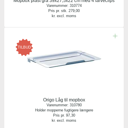
Mopbox plast grå 39x27,5x22 cm med 4 farveclips
Varenummer:
310774
Pris pr. stk.
279,00
kr. excl. moms
TILBUD
Origo Låg til mopbox
Varenummer:
310780
Holder mopperne fugtigere længere
Pris pr.
97,30
kr. excl. moms