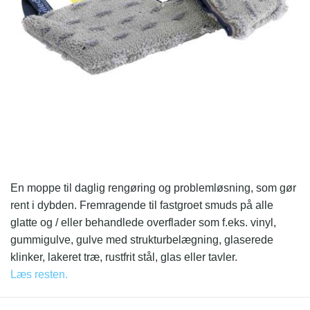
En moppe til daglig rengøring og problemløsning, som gør
rent i dybden. Fremragende til fastgroet smuds på alle
glatte og / eller behandlede overflader som f.eks. vinyl,
gummigulve, gulve med strukturbelægning, glaserede
klinker, lakeret træ, rustfrit stål, glas eller tavler.
Læs resten.
Swep Duo MicroPlus er velegnet til alle typer miljøer:
skoler, børnehaver, kontorer, hoteller og restauranter, og for