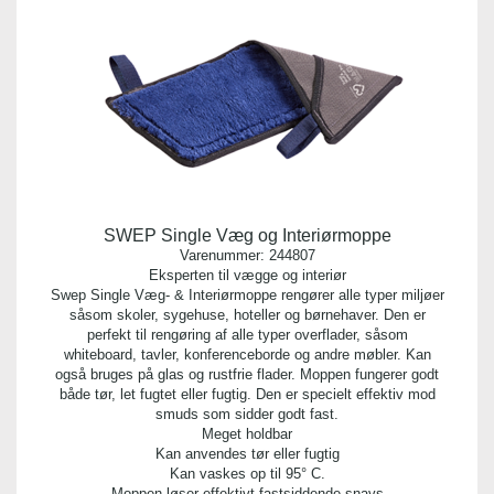
SWEP Single Væg og Interiørmoppe
Varenummer:
244807
Eksperten til vægge og interiør
Swep Single Væg- & Interiørmoppe rengører alle typer miljøer
såsom skoler, sygehuse, hoteller og børnehaver. Den er
perfekt til rengøring af alle typer overflader, såsom
whiteboard, tavler, konferenceborde og andre møbler. Kan
også bruges på glas og rustfrie flader. Moppen fungerer godt
både tør, let fugtet eller fugtig. Den er specielt effektiv mod
smuds som sidder godt fast.
Meget holdbar
Kan anvendes tør eller fugtig
Kan vaskes op til 95° C.
Moppen løser effektivt fastsiddende snavs