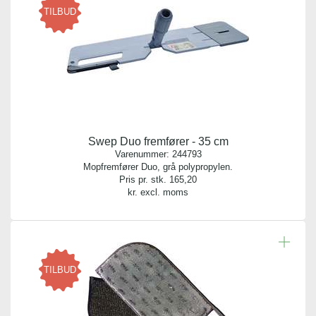
forhold til en traditionel ensidig moppe. Det betyder, at
TILBUD
der er behov for færre mopper. Erstat også 50 cm
mopper med 75 cm i korridorer og lignende, hvilket
minimerede antallet af mopper yderligere. Dette giver en
lavere startinvestering samt en bedre en bedre
driftsøkonomi.
Microfiber mop til tørmopning, vægrengøring,
Swep Duo fremfører - 35 cm
sikkerhedsgulve og gummigulve. Vaskes ved max. 95 C.
Varenummer:
244793
Tørretumbles ved max. 60 C.
Mopfremfører Duo, grå polypropylen.
Pris pr. stk.
165,20
kr. excl. moms
TILBUD