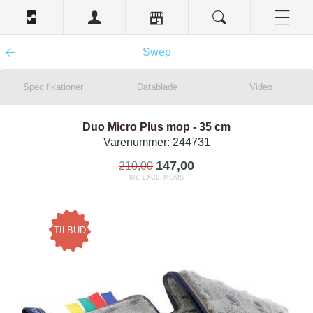
Swep
Specifikationer
Datablade
Video
Duo Micro Plus mop - 35 cm
Varenummer:
244731
147,00
210,00
KR. EXCL. MOMS
TILBUD