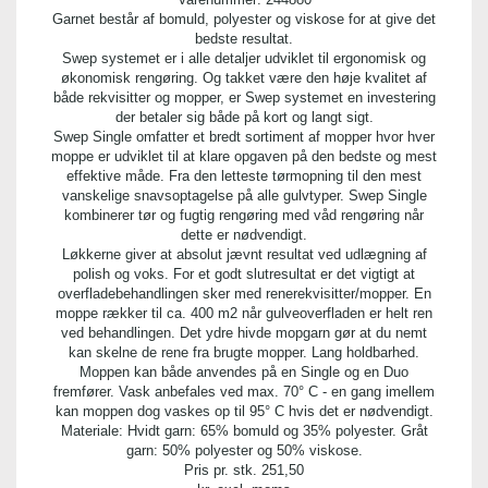
Garnet består af bomuld, polyester og viskose for at give det
bedste resultat.
Swep systemet er i alle detaljer udviklet til ergonomisk og
økonomisk rengøring. Og takket være den høje kvalitet af
både rekvisitter og mopper, er Swep systemet en investering
der betaler sig både på kort og langt sigt.
Swep Single omfatter et bredt sortiment af mopper hvor hver
moppe er udviklet til at klare opgaven på den bedste og mest
effektive måde. Fra den letteste tørmopning til den mest
vanskelige snavsoptagelse på alle gulvtyper. Swep Single
kombinerer tør og fugtig rengøring med våd rengøring når
dette er nødvendigt.
Løkkerne giver at absolut jævnt resultat ved udlægning af
polish og voks. For et godt slutresultat er det vigtigt at
overfladebehandlingen sker med renerekvisitter/mopper. En
moppe rækker til ca. 400 m2 når gulveoverfladen er helt ren
ved behandlingen. Det ydre hivde mopgarn gør at du nemt
kan skelne de rene fra brugte mopper. Lang holdbarhed.
Moppen kan både anvendes på en Single og en Duo
fremfører. Vask anbefales ved max. 70° C - en gang imellem
kan moppen dog vaskes op til 95° C hvis det er nødvendigt.
Materiale: Hvidt garn: 65% bomuld og 35% polyester. Gråt
garn: 50% polyester og 50% viskose.
Pris pr. stk.
251,50