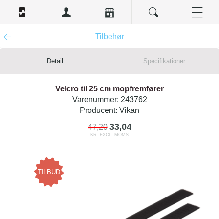
Tilbehør
Detail
Specifikationer
Velcro til 25 cm mopfremfører
Varenummer:
243762
Producent:
Vikan
33,04
47,20
KR. EXCL. MOMS
TILBUD