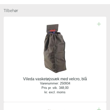
mopfremfører
Tilbehør
Varenummer:
243762
Læs resten.
Antal pr. kolli:
1
Vægt gram:
0.055 gr
Producent:
Vikan
Vileda vasketøjssæk med velcro, blå
Antal pr. palle:
Varenummer:
250934
0
Pris pr. stk.
348,00
kr. excl. moms
Indhold:
1 sæt