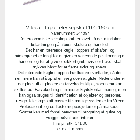
Vileda r-Ergo Teleskopskaft 105-190 cm
Varenummer:
244897
Det ergonomiske teleskopskaft er lavet så det mindsker
belastningen på albuer, skuldre og håndled.
Det har en roterende kugle i toppen af skaftet, og
midtergrebet er langt for at give en varierende positionering af
hånden, og for at give et sikkert greb hvis der f.eks. skal
trykkes hårdt for at fjerne skidt og snavs.
Det roterende kugle i toppen har fladere overflader, så den
nemmere kan stå op af en væg uden at glide. Nedenunder er
der plads til at placere en farvekodet klips, som nemt kan
skiftes ud. Farvekodning minimierer krydskontaminering, men
kan også bruges til identification af objekter og personer.
r-Ergo Teleskopskaft passer til samtlige systemer fra Vileda
Professional, og de fleste moppesystemer på markedet.
Skaftet kan med fordel benyttes til rengøring af gulve og
vægge, såvel som interiør.
Pris pr. stk.
371,00
kr. excl. moms