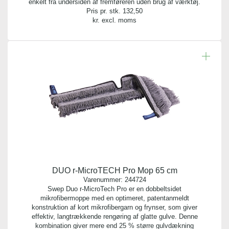
enkelt fra undersiden af fremføreren uden brug af værktøj.
Pris pr. stk.
132,50
kr. excl. moms
DUO r-MicroTECH Pro Mop 65 cm
Varenummer:
244724
Swep Duo r-MicroTech Pro er en dobbeltsidet
mikrofibermoppe med en optimeret, patentanmeldt
konstruktion af kort mikrofibergarn og frynser, som giver
effektiv, langtrækkende rengøring af glatte gulve. Denne
kombination giver mere end 25 % større gulvdækning