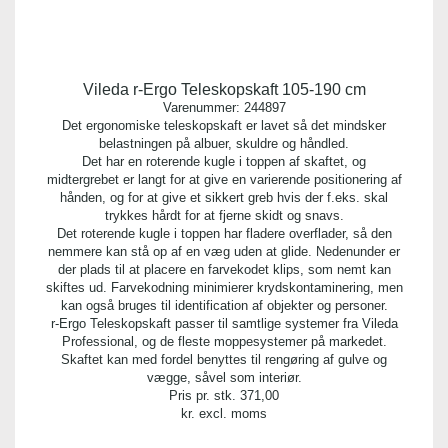
Vileda r-Ergo Teleskopskaft 105-190 cm
Varenummer:
244897
Det ergonomiske teleskopskaft er lavet så det mindsker
belastningen på albuer, skuldre og håndled.
Det har en roterende kugle i toppen af skaftet, og
midtergrebet er langt for at give en varierende positionering af
hånden, og for at give et sikkert greb hvis der f.eks. skal
trykkes hårdt for at fjerne skidt og snavs.
Det roterende kugle i toppen har fladere overflader, så den
nemmere kan stå op af en væg uden at glide. Nedenunder er
der plads til at placere en farvekodet klips, som nemt kan
skiftes ud. Farvekodning minimierer krydskontaminering, men
kan også bruges til identification af objekter og personer.
r-Ergo Teleskopskaft passer til samtlige systemer fra Vileda
Professional, og de fleste moppesystemer på markedet.
Skaftet kan med fordel benyttes til rengøring af gulve og
vægge, såvel som interiør.
Pris pr. stk.
371,00
kr. excl. moms