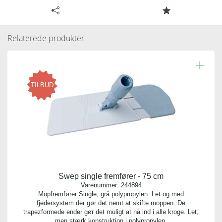
Tilgængelige specifikationer for Vikan ERGO
Læs resten.
topreguleret teleskopskaft, 1235 - 1770 mm
Relaterede produkter
Varenummer:
240201
Antal pr. kolli:
TILBUD
6
Vægt gram:
0.700 gr
Producent:
Vikan
Swep single fremfører - 75 cm
Antal pr. palle:
Varenummer:
244894
0
Mopfremfører Single, grå polypropylen. Let og med
fjedersystem der gør det nemt at skifte moppen. De
trapezformede ender gør det muligt at nå ind i alle kroge. Let,
Indhold:
men stærk konstruktion i polypropylen.