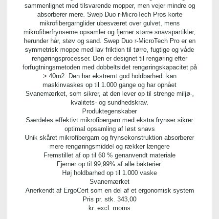
sammenlignet med tilsvarende mopper, men vejer mindre og
absorberer mere. Swep Duo r-MicroTech Pros korte
mikrofibergarnglider ubesværet over gulvet, mens
mikrofiberfrynserne opsamler og fjerner større snavspartikler,
herunder hår, støv og sand. Swep Duo r-MicroTech Pro er en
symmetrisk moppe med lav friktion til tørre, fugtige og våde
rengøringsprocesser. Den er designet til rengøring efter
forfugtningsmetoden med dobbeltsidet rengøringskapacitet på
> 40m2. Den har ekstremt god holdbarhed. kan
maskinvaskes op til 1.000 gange og har opnået
Svanemærket, som sikrer, at den lever op til strenge miljø-,
kvalitets- og sundhedskrav.
Produktegenskaber
Særdeles effektivt mikrofibergarn med ekstra frynser sikrer
optimal opsamling af løst snavs
Unik skåret mikrofibergarn og frynsekonstruktion absorberer
mere rengøringsmiddel og rækker længere
Fremstillet af op til 60 % genanvendt materiale
Fjerner op til 99,99% af alle bakterier.
Høj holdbarhed op til 1.000 vaske
Svanemærket
Anerkendt af ErgoCert som en del af et ergonomisk system
Pris pr. stk.
343,00
kr. excl. moms