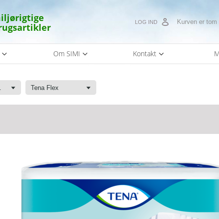
iljørigtige
Kurven er tom
LOG IND
rugsartikler
s
Om SIMI
Kontakt
M
 hygiejnebind
Tena Flex