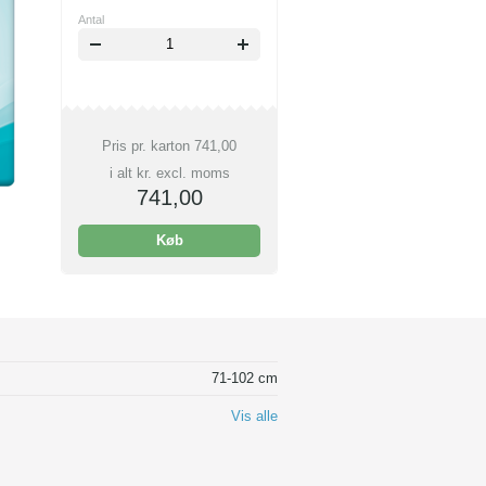
Antal
Pris pr. karton
741,00
i alt kr. excl. moms
741,00
Køb
71-102 cm
Vis alle