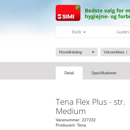
Bedste valg for m
hygiejne- og forb
Butik
Guide
Hovedkatalog
Voksenbleer, inkontinens, trusseindlæg og
Detail
Specifikationer
Tena Flex Plus - str.
Medium
Varenummer:
227232
Producent:
Tena