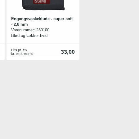
Engangsvaskeklude - super soft
- 2,8 mm
Varenummer:
230100
Blød og lækker hvid
skumgummivaskeklud. Fremstillet
uden brug af freon.
Pris pr. stk.
33,00
kr. excl. moms