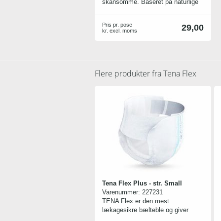
skånsomme. Baseret på naturlige
og berigende ingredienser, som
bl.a. glycerin, der plejer og
Pris pr. pose
29,00
beskytter mod udtørring.
kr. excl. moms
Indeholder ikke parfume, parabener
eller farve.
Flere produkter fra
Tena Flex
Tena Flex Plus - str. Small
Varenummer:
227231
TENA Flex er den mest
lækagesikre bælteble og giver
meget bekvem beskyttelse, som