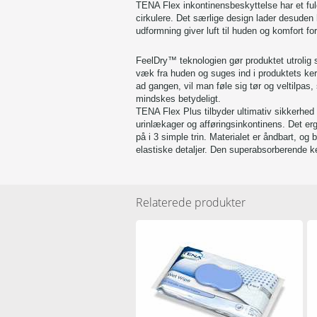
TENA Flex inkontinensbeskyttelse har et fuldt
cirkulere. Det særlige design lader desuden
udformning giver luft til huden og komfort fo
FeelDry™ teknologien gør produktet utrolig 
væk fra huden og suges ind i produktets kern
ad gangen, vil man føle sig tør og veltilpas,
mindskes betydeligt.
TENA Flex Plus tilbyder ultimativ sikkerhed 
urinlækager og afføringsinkontinens. Det er
på i 3 simple trin. Materialet er åndbart, o
elastiske detaljer. Den superabsorberende k
Relaterede produkter