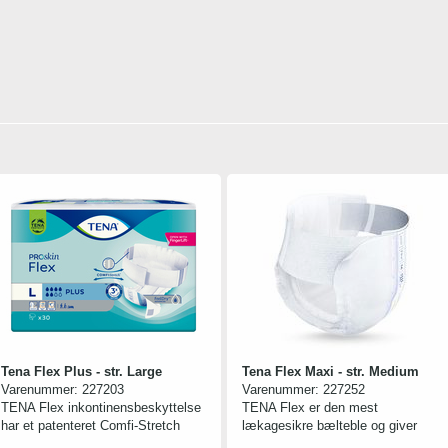
Alkoholfri og sæbefri.
Mildt parfumeret, hjælper med at
huden føles frisk, ren og fri for lugt.
Tena Flex Plus - str. Large
Tena Flex Maxi - str. Medium
Varenummer:
227203
Varenummer:
227252
TENA Flex inkontinensbeskyttelse
TENA Flex er den mest
har et patenteret Comfi-Stretch
lækagesikre bælteble og giver
bælte. Man skal blot fastgøre
meget bekvem beskyttelse, som