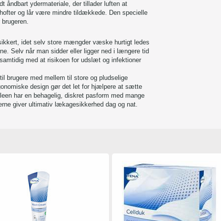
 åndbart ydermateriale, der tillader luften at
 hofter og lår være mindre tildækkede. Den specielle
r brugeren.
sikkert, idet selv store mængder væske hurtigt ledes
e. Selv når man sidder eller ligger ned i længere tid
 samtidig med at risikoen for udslæt og infektioner
til brugere med mellem til store og pludselige
gonomiske design gør det let for hjælpere at sætte
g bleen har en behagelig, diskret pasform med mange
erne giver ultimativ lækagesikkerhed dag og nat.