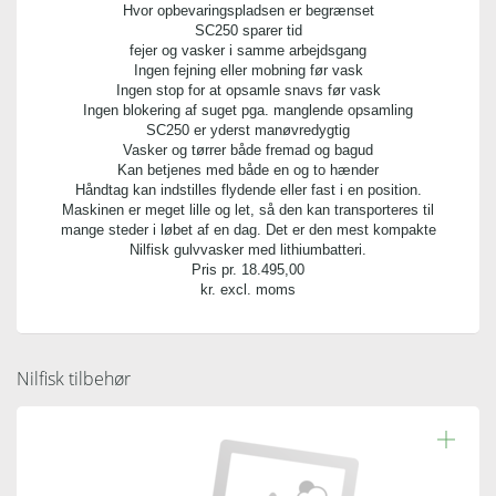
Kvalitet:
Hvor opbevaringspladsen er begrænset
plast
SC250 sparer tid
fejer og vasker i samme arbejdsgang
Ingen fejning eller mobning før vask
Indhold:
Ingen stop for at opsamle snavs før vask
1 stk.
Ingen blokering af suget pga. manglende opsamling
SC250 er yderst manøvredygtig
Vasker og tørrer både fremad og bagud
Kan betjenes med både en og to hænder
Håndtag kan indstilles flydende eller fast i en position.
Maskinen er meget lille og let, så den kan transporteres til
mange steder i løbet af en dag. Det er den mest kompakte
Nilfisk gulvvasker med lithiumbatteri.
Pris pr.
18.495,00
kr. excl. moms
Nilfisk tilbehør