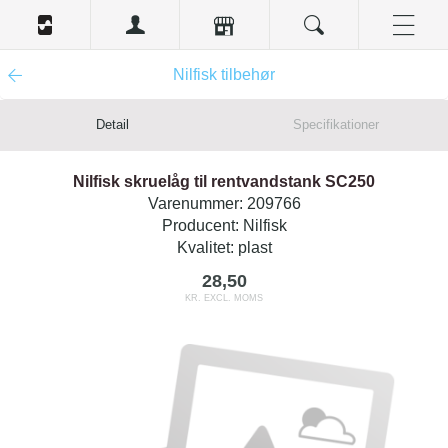
Nilfisk tilbehør
Detail
Specifikationer
Nilfisk skruelåg til rentvandstank SC250
Varenummer:
209766
Producent:
Nilfisk
Kvalitet:
plast
28,50
KR. EXCL. MOMS