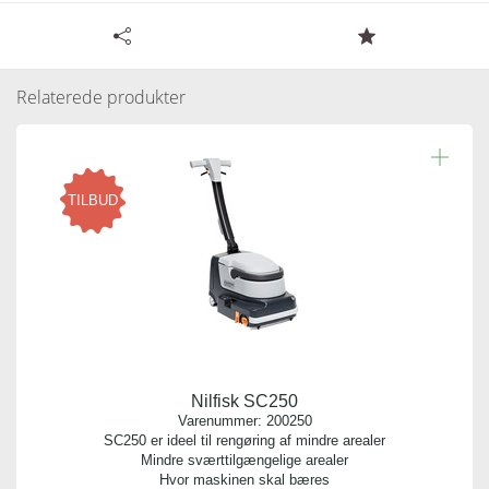
Tilgængelige specifikationer for Nilfisk skruelåg til
rentvandstank SC250
Relaterede produkter
Læs resten.
Varenummer:
209766
Antal pr. kolli:
TILBUD
1
Vægt gram:
0.030 gr
Producent:
Nilfisk
Nilfisk SC250
Antal pr. palle:
Varenummer:
200250
0
SC250 er ideel til rengøring af mindre arealer
Mindre sværttilgængelige arealer
Hvor maskinen skal bæres