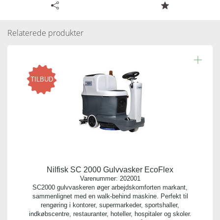
Tilgængelige specifikationer for Nilfisk Grovfilter u/ låg
SC2000
Relaterede produkter
Læs resten.
Varenummer:
209356
Antal pr. kolli:
TILBUD
1
Vægt gram:
0.178 gr
Producent:
Nilfisk
Nilfisk SC 2000 Gulvvasker EcoFlex
Antal pr. palle:
Varenummer:
202001
0
SC2000 gulvvaskeren øger arbejdskomforten markant,
sammenlignet med en walk-behind maskine. Perfekt til
rengøring i kontorer, supermarkeder, sportshaller,
Indhold:
indkøbscentre, restauranter, hoteller, hospitaler og skoler.