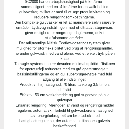
1 stk.
SC2000 har en arbejdshastighed på 6 km/time -
sammenlignet med ca. 4 km/time for en walk-behind
gulvvasker, hvilket er med til at øge produktiviteten og
reducere rengøringsomkostningerne.
Den kompakte gulvvasker er let at manøvrere selv i snævre
områder. Lydsvag-indstillingen med et ultralavt støjniveau,
giver mulighed for rengøring i dagtimerne, selv i
støjfølsomme områder.
Det miljøvenlige Nilfisk Ecoflex-doseringssystem giver
mulighed for stor fleksibilitet ved brug af rengøringsmidler,
herunder gulvvask med vand alene, ved et enkelt tryk på en
knap
To-nøgle systemet sikrer desuden minimal spildtid: Risikoen
for operatørfejl reduceres med en grå operatørnøgle til
basisindstillingerne og en gul superbruger-nøgle med fuld
adgang til alle indstillinger.
Produktiv: Høj hastighed, 70-liters tanke og 3,5 timers
driftstid
Effektiv: 53 cm vaskebredde og god sugeevne på alle
gulvtyper
Ensartet rengøring: Mængden af vand og rengøringsmiddel
reguleres automatisk i forhold til gulvvaskerens hastighed
Lavt energiforbrug: 53 cm børstedæk med
hastighedsregulering, der automatisk tilpasses gulvets
beskaffenhed