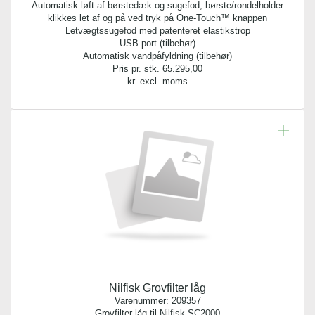
Automatisk løft af børstedæk og sugefod, børste/rondelholder
klikkes let af og på ved tryk på One-Touch™ knappen
Letvægtssugefod med patenteret elastikstrop
USB port (tilbehør)
Automatisk vandpåfyldning (tilbehør)
Pris pr. stk.
65.295,00
kr. excl. moms
Nilfisk Grovfilter låg
Varenummer:
209357
Grovfilter låg til Nilfisk SC2000