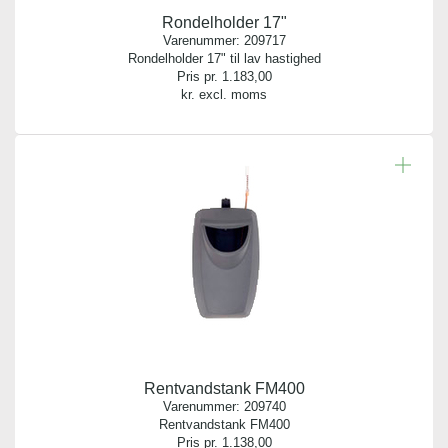
Rondelholder 17"
sikkerhed
Antal pr. palle:
Varenummer:
209717
Bredt program af tilbehør, der passer til enhver specifik
0
Rondelholder 17" til lav hastighed
opgave
Pris pr.
1.183,00
kr. excl. moms
Indhold:
1 stk.
Rentvandstank FM400
Varenummer:
209740
Rentvandstank FM400
Pris pr.
1.138,00