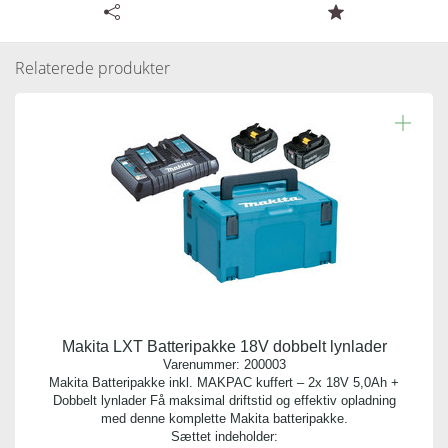
Tilgængelige specifikationer for Makita
møbelmundstykke 120mm Ø28 mm
Relaterede produkter
Varenummer:
200004
Antal pr. kolli:
1
Vægt gram:
0.040 gr
Antal pr. palle:
0
Makita LXT Batteripakke 18V dobbelt lynlader
Indhold:
Varenummer:
200003
1 stk.
Makita Batteripakke inkl. MAKPAC kuffert – 2x 18V 5,0Ah +
Dobbelt lynlader Få maksimal driftstid og effektiv opladning
med denne komplette Makita batteripakke.
Bredde:
Sættet indeholder: