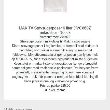
MAKITA Støvsugerposer 6 liter DVC660Z
mikrofiber - 10 stk
Varenummer:
270922
Støvsugerposer i mikrofiber til Makita støvsugere
Disse støvsugerposer i høj kvalitet er fremstillet af slidstærk
mikrofiber, som sikrer optimal filtrering og maksimal
fyldeevne. Mikrofibermaterialet gør, at posen kan fyldes helt
op til 90–95 %, før støvsugeren begynder at miste sugeevne.
Resultatet er markant større kapacitet og længere brugstid
sammenlignet med traditionelle papirposer. Det betyder færre
poseskift, mere effektiv rengøring og en mere konstant
sugestyrke – selv når posen er næsten fuld. Ideel løsning til
både professionel og krævende privat brug.
Pris pr. pakke
525,00
kr. excl. moms
Makita støvsuger