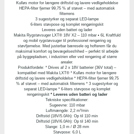
Kulløs motor for længere driftstid og lavere vedligeholdelse
HEPA-filter fjerner 99,75 % af støvet – med automatisk
filterrens
3 sugestyrker og separat LED-lampe
6-liters støvpose og komplet rengøringskit
Leveres uden batteri og lader
Makita Rygstøvsuger LXT® 18V X2 – 110 mbar • 6L Kraftfuld
og mobil rygstøvsuger til professionel rengøring og
støvfjernelse. Med justerbar bæresele og hofterem får du
maksimal komfort og bevægelsesfrihed – perfekt til arbejde
på byggepladsen, i industrien eller ved rengøring af større
arealer.
Produktfordele: * Drives af 2 x 18V batterier (36V total) –
kompatibel med Makita LXT® * Kulløs motor for længere
driftstid og lavere vedligeholdelse * HEPA-filter fjerner 99,75
% af støvet – med automatisk filterrens * 3 sugestyrker og
separat LED-lampe * 6-liters støvpose og komplet
rengøringskit
* Leveres uden batteri og lader
Tekniske specifikationer:
Sugeevne: 110 mbar
Luftmængde: 2,2 m³/min
Driftstid (18V/5.0Ah): Op til 110 min
Driftstid (18V/6.0Ah): Op til 140 min
Slange: 1,0 m / Ø 28 mm
Støvpose: 6,0 L