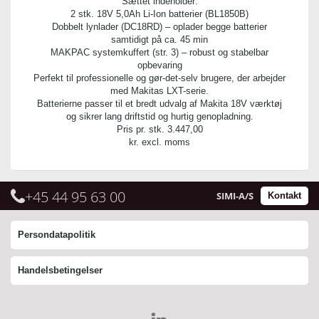
Sættet indeholder:
2 stk. 18V 5,0Ah Li-Ion batterier (BL1850B)
Dobbelt lynlader (DC18RD) – oplader begge batterier
samtidigt på ca. 45 min
MAKPAC systemkuffert (str. 3) – robust og stabelbar
opbevaring
Perfekt til professionelle og gør-det-selv brugere, der arbejder
med Makitas LXT-serie.
Batterierne passer til et bredt udvalg af Makita 18V værktøj
og sikrer lang driftstid og hurtig genopladning.
Pris pr. stk.
3.447,00
kr. excl. moms
+45 44 95 63 00
SIMI-A/S
Kontakt
Persondatapolitik
Handelsbetingelser