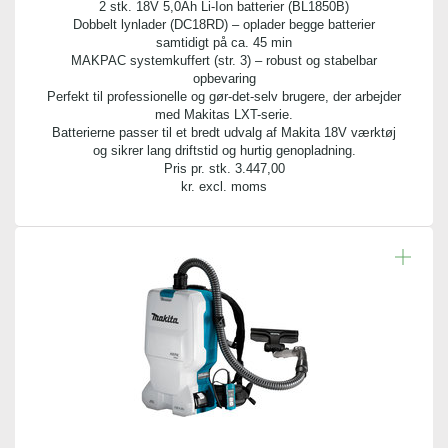
12,00 cm
2 stk. 18V 5,0Ah Li-Ion batterier (BL1850B)
Dobbelt lynlader (DC18RD) – oplader begge batterier
samtidigt på ca. 45 min
Diameter:
MAKPAC systemkuffert (str. 3) – robust og stabelbar
28,00 cm
opbevaring
Perfekt til professionelle og gør-det-selv brugere, der arbejder
med Makitas LXT-serie.
Batterierne passer til et bredt udvalg af Makita 18V værktøj
og sikrer lang driftstid og hurtig genopladning.
Pris pr. stk.
3.447,00
kr. excl. moms