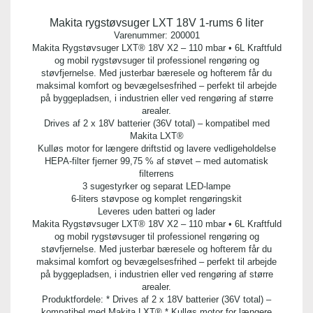
Makita rygstøvsuger LXT 18V 1-rums 6 liter
Varenummer:
200001
Makita Rygstøvsuger LXT® 18V X2 – 110 mbar • 6L Kraftfuld
og mobil rygstøvsuger til professionel rengøring og
støvfjernelse. Med justerbar bæresele og hofterem får du
maksimal komfort og bevægelsesfrihed – perfekt til arbejde
på byggepladsen, i industrien eller ved rengøring af større
arealer.
Drives af 2 x 18V batterier (36V total) – kompatibel med
Makita LXT®
Kulløs motor for længere driftstid og lavere vedligeholdelse
HEPA-filter fjerner 99,75 % af støvet – med automatisk
filterrens
3 sugestyrker og separat LED-lampe
6-liters støvpose og komplet rengøringskit
Leveres uden batteri og lader
Makita Rygstøvsuger LXT® 18V X2 – 110 mbar • 6L Kraftfuld
og mobil rygstøvsuger til professionel rengøring og
støvfjernelse. Med justerbar bæresele og hofterem får du
maksimal komfort og bevægelsesfrihed – perfekt til arbejde
på byggepladsen, i industrien eller ved rengøring af større
arealer.
Produktfordele: * Drives af 2 x 18V batterier (36V total) –
kompatibel med Makita LXT® * Kulløs motor for længere