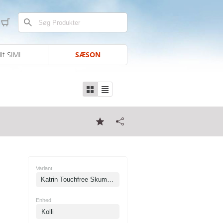
it SIMI
SÆSON
Variant
Katrin Touchfree Skumsæbe Green - 500 ml
Enhed
Kolli