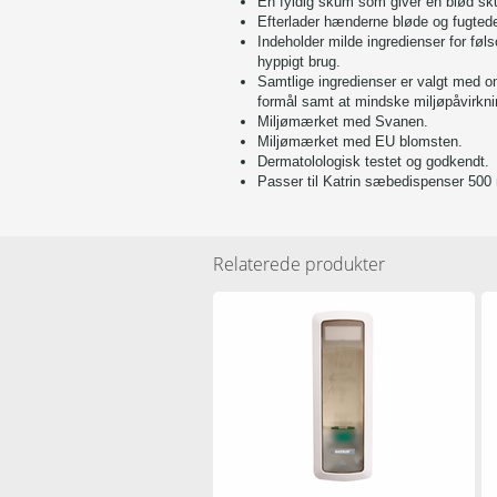
En fyldig skum som giver en blød sku
Efterlader hænderne bløde og fugted
Indeholder milde ingredienser for føl
hyppigt brug.
Samtlige ingredienser er valgt med o
formål samt at mindske miljøpåvirkni
Miljømærket med Svanen.
Miljømærket med EU blomsten.
Dermatolologisk testet og godkendt.
Passer til Katrin sæbedispenser 500 
Relaterede produkter