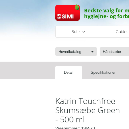
Bedste valg for m
hygiejne- og forb
Butik
Guide
Hovedkatalog
Håndsæbe
Detail
Specifikationer
Katrin Touchfree
Skumsæbe Green
- 500 ml
Varenummer:
196573