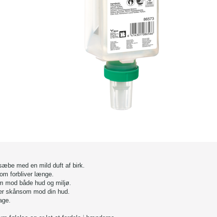
sæbe med en mild duft af birk.
som forbliver længe.
m mod både hud og miljø.
er skånsom mod din hud.
age.