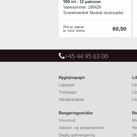
500 ml - 12 patroner
Varenummer:
195429
Svanemærket Neutral skumsæbe
fra Katrin. Helt uden farve og duft.
Sæbens milde ingredienser er
Pris pr. patron
60,50
desuden særligt udvalgt blandt
kr. excl. moms
andet med baggrund i mindst mulig
miljøpåvirkning. Sæben er
dermatologisk testet og gør den
derfor aldeles velegnet til hyppig
+45 44 95 63 00
håndvask.
Indeholder 1250 doseringer
Hygiejnepapir
Li
Lejepapir
Li
Toiletpapir
Li
Håndklædeark
Li
Rengøringsmidler
Re
Universal
Mi
Industri- og autoprodukter
Re
Daglig gulvrengøring
Sk