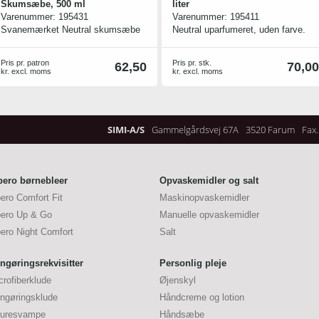
Skumsæbe, 500 ml
liter
Varenummer:
195431
Varenummer:
195411
Svanemærket Neutral skumsæbe
Neutral uparfumeret, uden farve.
fra Katrin til Touchfree
Mild og hudvenlig. Kan anvendes
sæbedispenser. Helt uden farve og
overalt på kroppen, Rækker til
Pris pr. patron
Pris pr. stk.
62,50
70,00
duft. Sæbens milde ingredienser er
1.667 doseringer.
kr. excl. moms
kr. excl. moms
desuden særligt udvalgt blandt
andet med baggrund i mindst mulig
miljøpåvirkning. Sæben er
dermatologisk testet og gør den
SIMI-A/S
Gammelgårdsvej 67A
3520 Farum
Fax.
derfor aldeles velegnet til hyppig
håndvask.
Indeholder 625 doseringer
bero børnebleer
Opvaskemidler og salt
bero Comfort Fit
Maskinopvaskemidler
bero Up & Go
Manuelle opvaskemidler
bero Night Comfort
Salt
ngøringsrekvisitter
Personlig pleje
crofiberklude
Øjenskyl
ngøringsklude
Håndcreme og lotion
uresvampe
Håndsæbe