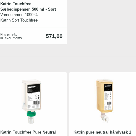
Katrin Touchfree
Sæbedispenser, 500 ml - Sort
Varenummer:
109024
Katrin Sort Touchfree
sæbedispenser til 500 ml sæbe og
desinfektionspatroner. Ved brug af
Pris pr. stk.
571,00
touchfree dispenser opnår du en af
kr. excl. moms
de mest hygiejniske løsninger.
Dispenseren er udført i et flot
desing i ABS plast. Dispenseren
bruger 4 LR14 batterier.
Dispenseren er utrolig nem at
montere på væg.
Katrin Touchfree Pure Neutral
Katrin pure neutral håndvask 1