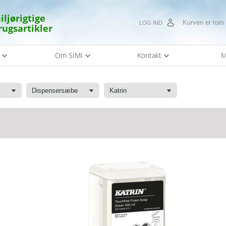
iljørigtige
Kurven er tom
LOG IND
rugsartikler
s
Om SIMI
Kontakt
M
Dispensersæbe
Katrin