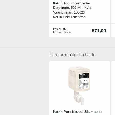
Katrin Touchfree Sæbe
Dispenser, 500 ml - hvid
Varenummer:
109023
Katrin Hvid Touchfree
sæbedispenser til 500 ml sæbe- og
desinfektions patroner. Ved brug af
Pris pr. stk.
571,00
touchfree dispenser opnår du en af
kr. excl. moms
de mest hygiejniske løsninger.
Dispenseren er udført i et flot
desing i ABS plast. Dispenseren
bruger 4 LR14 batterier.
Flere produkter fra
Katrin
Dispenseren er utrolig nem at
montere på væg
Katrin Pure Neutral Skumsæbe