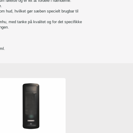
m følelse og er let at fordele i hænderne.
e.
som hud, hvilket gør sæben specielt brugbar til
mhu, med tanke på kvalitet og for det specifikke
ngen.
ml.