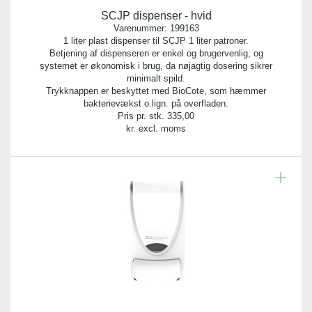
SCJP dispenser - hvid
Antal pr. palle:
Varenummer:
199163
0
1 liter plast dispenser til SCJP 1 liter patroner.
Guide til udskiftning af patron
Betjening af dispenseren er enkel og brugervenlig, og
systemet er økonomisk i brug, da nøjagtig dosering sikrer
Indhold:
minimalt spild.
1 liter
Trykknappen er beskyttet med BioCote, som hæmmer
bakterievækst o.lign. på overfladen.
Pris pr. stk.
335,00
Emballage:
kr. excl. moms
plastpatron
pH værdi:
4,50