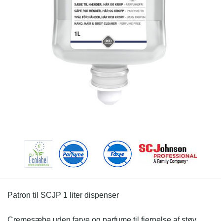
Patron til SCJP 1 liter dispenser
Cremesæbe uden farve og parfume til fjernelse af støv,