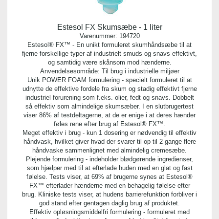
Estesol FX Skumsæbe - 1 liter
Varenummer:
194720
Estesol® FX™ - En unikt formuleret skumhåndsæbe til at
fjerne forskellige typer af industrielt smuds og snavs effektivt,
og samtidig være skånsom mod hænderne.
Anvendelsesområde: Til brug i industrielle miljøer
Unik POWER FOAM formulering - specielt formuleret til at
udnytte de effektive fordele fra skum og stadig effektivt fjerne
industriel forurening som f.eks. olier, fedt og snavs. Dobbelt
så effektiv som almindelige skumsæber. I en slutbrugertest
viser 86% af testdeltagerne, at de er enige i at deres hænder
føles rene efter brug af Estesol® FX™.
Meget effektiv i brug - kun 1 dosering er nødvendig til effektiv
håndvask, hvilket giver hvad der svarer til op til 2 gange flere
håndvaske sammenlignet med almindelig cremesæbe.
Plejende formulering - indeholder blødgørende ingredienser,
som hjælper med til at efterlade huden med en glat og fast
følelse. Tests viser, at 69% af brugerne synes at Estesol®
FX™ efterlader hænderne med en behagelig følelse efter
brug. Kliniske tests viser, at hudens barrierefunktion forbliver i
god stand efter gentagen daglig brug af produktet.
Effektiv opløsningsmiddelfri formulering - formuleret med