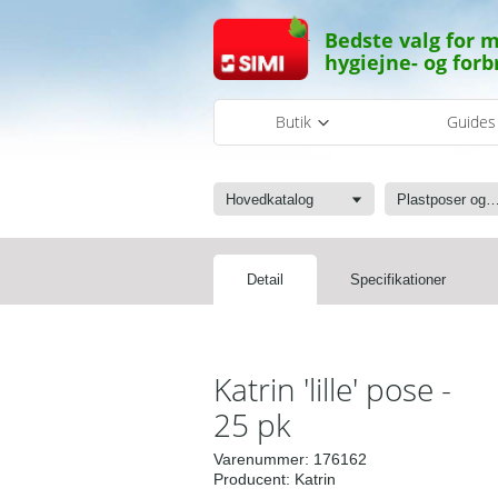
Bedste valg for m
hygiejne- og forb
Butik
Guide
Hovedkatalog
Plastposer og sæ
Detail
Specifikationer
Katrin 'lille' pose -
25 pk
Varenummer:
176162
Producent:
Katrin