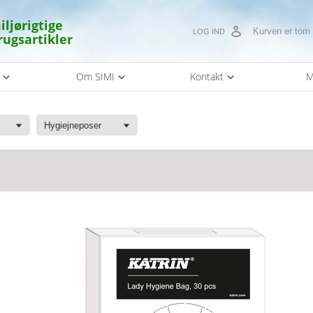
iljørigtige
Kurven er tom
LOG IND
rugsartikler
s
Om SIMI
Kontakt
M
kke
Hygiejneposer