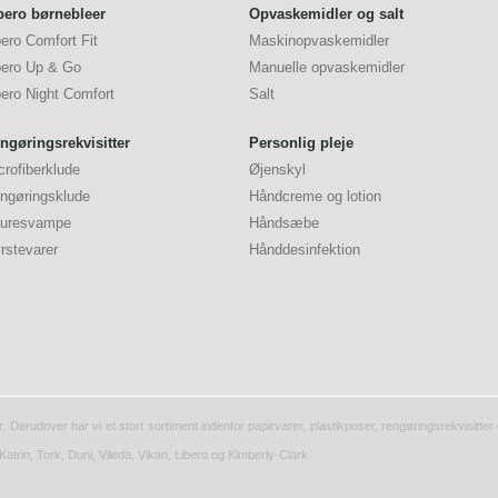
bero børnebleer
Opvaskemidler og salt
bero Comfort Fit
Maskinopvaskemidler
bero Up & Go
Manuelle opvaskemidler
bero Night Comfort
Salt
ngøringsrekvisitter
Personlig pleje
crofiberklude
Øjenskyl
ngøringsklude
Håndcreme og lotion
uresvampe
Håndsæbe
rstevarer
Hånddesinfektion
r. Derudover har vi et stort sortiment indenfor papirvarer, plastikposer, rengøringsrekvisitt
Katrin, Tork, Duni, Vileda, Vikan, Libero og Kimberly-Clark