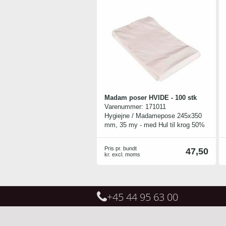
Madam poser HVIDE - 100 stk
Varenummer:
171011
Hygiejne / Madamepose 245x350
mm, 35 my - med Hul til krog 50%
- Genbrugsplast Hvid
Pris pr. bundt
47,50
kr. excl. moms
+45 44 95 63 00