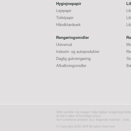
Hygiejnepapir
Li
Lejepapir
Li
Toiletpapir
Li
Håndklædeark
Li
Rengøringsmidler
Re
Universal
Mi
Industri- og autoprodukter
Re
Daglig gulvrengøring
Sk
Afkalkningsmidler
Bø
SIMI udvikler og sælger miljø rigtige rengøringsmidle
af høj kvalitet til fornuftige priser.
Vort sortiment omfatter bl.a. følgende mærker : Deb, 
© Copyright 2026 SIMI All rights reserved.