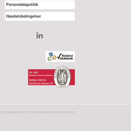
Persondatapolitik
Handelsbetingelser
er og engangsservice. Vores mission er at levere varer