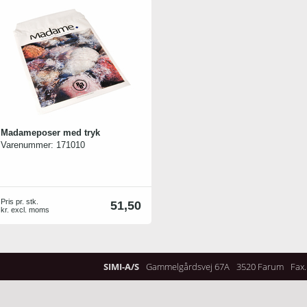
Madameposer med tryk
Varenummer:
171010
Pris pr. stk.
51,50
kr. excl. moms
SIMI-A/S
Gammelgårdsvej 67A
3520 Farum
Fax.