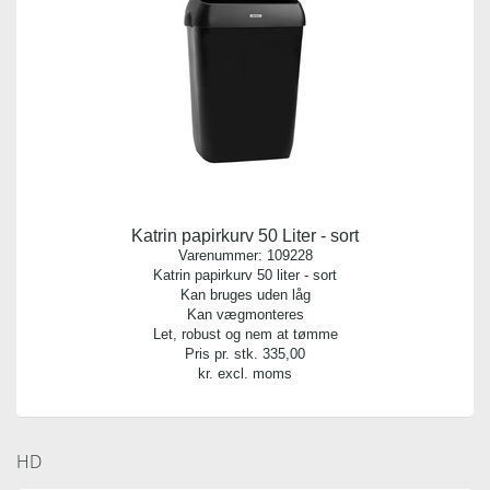
Bredde:
60,00 cm
Længde:
85,00 cm
Stk. pr. rulle/bundt:
40,00
Katrin papirkurv 50 Liter - sort
Varenummer:
109228
Katrin papirkurv 50 liter - sort
Kan bruges uden låg
Kan vægmonteres
Let, robust og nem at tømme
Pris pr. stk.
335,00
kr. excl. moms
HD