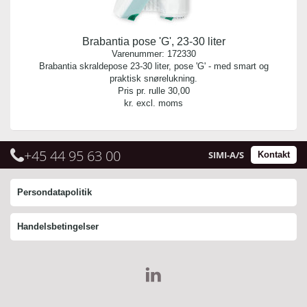
Brabantia pose 'G', 23-30 liter
Varenummer:
172330
Brabantia skraldepose 23-30 liter, pose 'G' - med smart og
praktisk snørelukning.
Pris pr. rulle
30,00
kr. excl. moms
+45 44 95 63 00
SIMI-A/S
Kontakt
Persondatapolitik
Handelsbetingelser