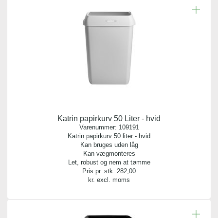
Antal pr. kolli:
28
Vægt gram:
0.475 gr
Antal pr. palle:
1680
Katrin papirkurv 50 Liter - hvid
Kvalitet:
Varenummer:
109191
HDPE
Katrin papirkurv 50 liter - hvid
Kan bruges uden låg
Kan vægmonteres
Indhold:
Let, robust og nem at tømme
1 rulle
Pris pr. stk.
282,00
kr. excl. moms
Tykkelse:
7 my