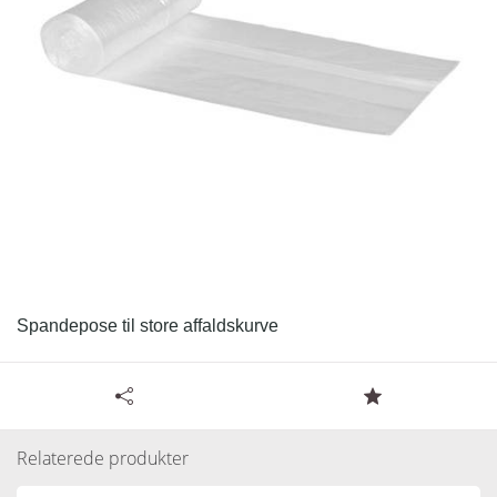
Spandepose til store affaldskurve
Tilgængelige specifikationer for 50 liter transparent
pose - 7 my
Relaterede produkter
Læs resten.
Varenummer:
175001