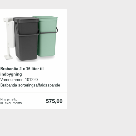
Brabantia 2 x 16 liter til
indbygning
Varenummer:
101220
Brabantia sorteringsaffaldsspande
er en del af Brabantias
sorteringskoncept til
Pris pr. stk.
575,00
affaldssortering, så du kan derfor
kr. excl. moms
med fordel kombinere løsningen
med andre Brabantia
affaldsbeholdere - både i størrelse
og farver. Sættet indeholder 2 x 16
liters spande samt 1 stk
indbygningsmodul til skab. Min.