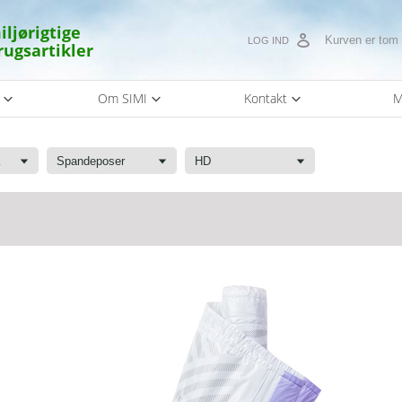
iljørigtige
Kurven er tom
LOG IND
rugsartikler
s
Om SIMI
Kontakt
M
kke
Spandeposer
HD