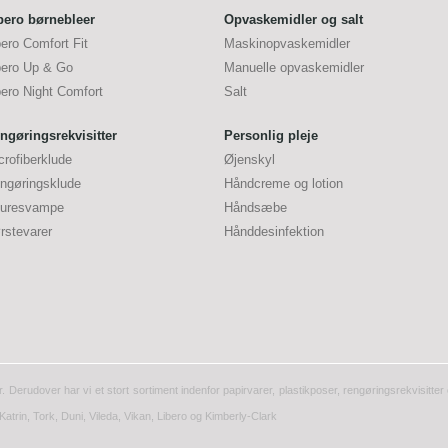
bero børnebleer
Opvaskemidler og salt
bero Comfort Fit
Maskinopvaskemidler
bero Up & Go
Manuelle opvaskemidler
bero Night Comfort
Salt
ngøringsrekvisitter
Personlig pleje
crofiberklude
Øjenskyl
ngøringsklude
Håndcreme og lotion
uresvampe
Håndsæbe
rstevarer
Hånddesinfektion
r. Derudover har vi et stort sortiment indenfor papirvarer, plastikposer, rengøringsrekvisitt
Katrin, Tork, Duni, Vileda, Vikan, Libero og Kimberly-Clark