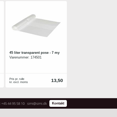
45 liter transparent pose - 7 my
Varenummer:
174501
Pris pr. rulle
13,50
kr. excl. moms
: +45 44 95 58 10
simi@simi.dk
Kontakt