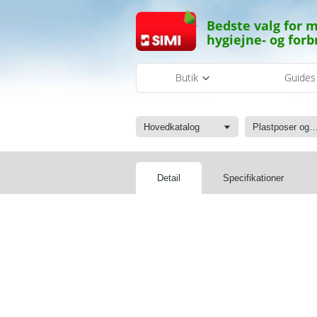
Bedste valg for m
hygiejne- og forb
Butik
Guide
Hovedkatalog
Plastposer og sæ
Detail
Specifikationer