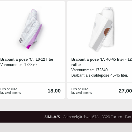
Indbygnings mål
Højde 43.0 cm Bredde 55.0 cm
Dybde 36.0 cm
Brabantia pose 'C', 10-12 liter
Brabantia pose 'L', 40-45 liter - 12
Varenummer:
172370
ruller
Varenummer:
172340
Brabantia skraldepose 45-45 liter,
pose 'L' - med smart og praktisk
snørelukning
Pris pr. rulle
Pris pr. rulle
18,00
27,00
kr. excl. moms
kr. excl. moms
SIMI-A/S
Gammelgårdsvej 67A
3520 Farum
Fax.