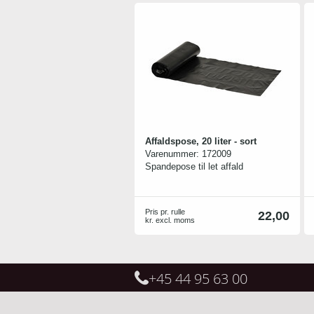
- kan også bruges uden beslag på
gulv, i skab eller skuffe.
10 års garanti
Spandene tåler opvaskemaskine
Leveringstid: 8-10 dage
Affaldspose, 20 liter - sort
Varenummer:
172009
Spandepose til let affald
Pris pr. rulle
22,00
kr. excl. moms
+45 44 95 63 00