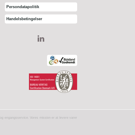
Persondatapolitik
Handelsbetingelser
er og engangsservice. Vores mission er at levere varer