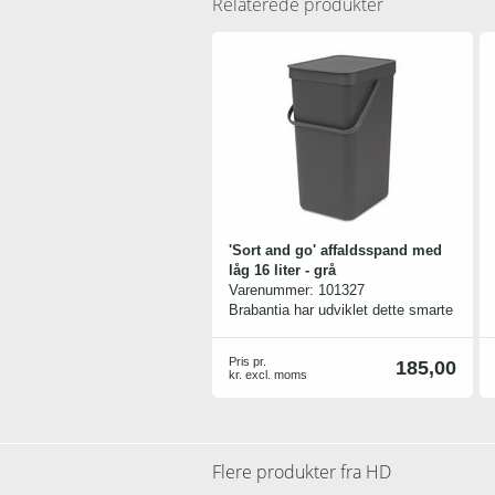
Relaterede produkter
'Sort and go' affaldsspand med
låg 16 liter - grå
Varenummer:
101327
Brabantia har udviklet dette smarte
og stilrene system til
affaldssortering.
Pris pr.
185,00
Affaldsspandene fås i tre
kr. excl. moms
forskellige størrelse (6, 12 og 16
liter) og i fire forskellige flotte farver
(gul, mint, hvid og grå)
Med spandene følger et smart
Flere produkter fra
HD
vægbeslag, så spandene nemt kan
monteres på væggen eller i et skab