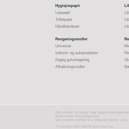
Hygiejnepapir
Li
Lejepapir
Li
Toiletpapir
Li
Håndklædeark
Li
Rengøringsmidler
Re
Universal
Mi
Industri- og autoprodukter
Re
Daglig gulvrengøring
Sk
Afkalkningsmidler
Bø
SIMI udvikler og sælger miljø rigtige rengøringsmidle
af høj kvalitet til fornuftige priser.
Vort sortiment omfatter bl.a. følgende mærker : Deb, 
© Copyright 2026 SIMI All rights reserved.