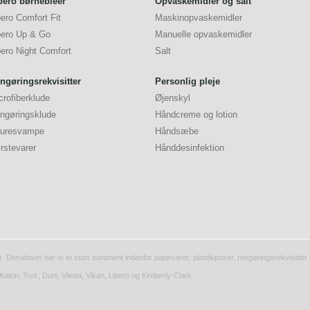
bero børnebleer
Opvaskemidler og salt
bero Comfort Fit
Maskinopvaskemidler
bero Up & Go
Manuelle opvaskemidler
bero Night Comfort
Salt
ngøringsrekvisitter
Personlig pleje
crofiberklude
Øjenskyl
ngøringsklude
Håndcreme og lotion
uresvampe
Håndsæbe
rstevarer
Hånddesinfektion
r. Derudover har vi et stort sortiment indenfor papirvarer, plastikposer, rengøringsrekvisitt
Katrin, Tork, Duni, Vileda, Vikan, Libero og Kimberly-Clark