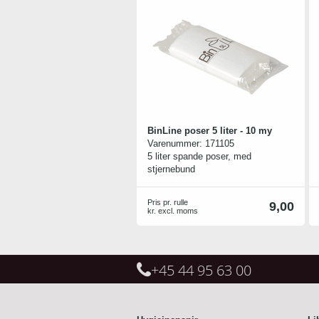
på arbejdspladsen, kantinen,
klinikken eller kontoret som
hjemme i privaten i køkkenet,
bryggerset, værelset eller på
badeværelset.
Leveringstid: 8-10 dage
BinLine poser 5 liter - 10 my
Varenummer:
171105
5 liter spande poser, med
stjernebund
Pris pr. rulle
9,00
kr. excl. moms
+45 44 95 63 00