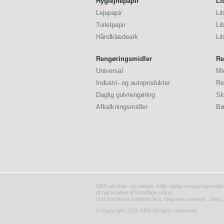
Hygiejnepapir
Li
Lejepapir
Li
Toiletpapir
Li
Håndklædeark
Li
Rengøringsmidler
Re
Universal
Mi
Industri- og autoprodukter
Re
Daglig gulvrengøring
Sk
Afkalkningsmidler
Bø
SIMI udvikler og sælger miljø rigtige rengøringsmidle
af høj kvalitet til fornuftige priser.
Vort sortiment omfatter bl.a. følgende mærker : Deb, 
© Copyright 2026 SIMI All rights reserved.