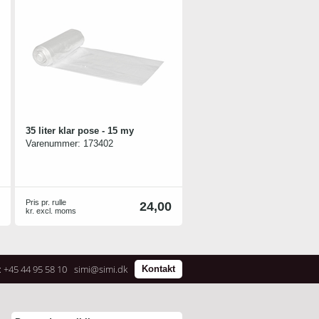
35 liter klar pose - 15 my
Varenummer:
173402
Pris pr. rulle
24,00
kr. excl. moms
: +45 44 95 58 10
simi@simi.dk
Kontakt