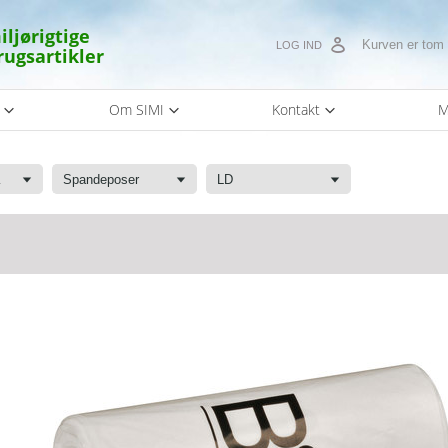
iljørigtige
Kurven er tom
LOG IND
rugsartikler
s
Om SIMI
Kontakt
M
kke
Spandeposer
LD