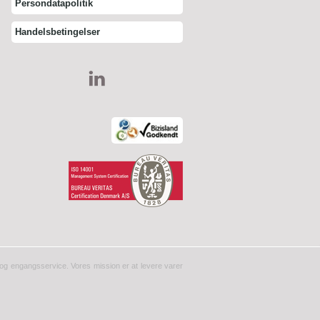
Persondatapolitik
Handelsbetingelser
er og engangsservice. Vores mission er at levere varer