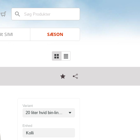
it SIMI
SÆSON
Variant
20 liter hvid bin-line pose 10 my
Enhed
Kolli