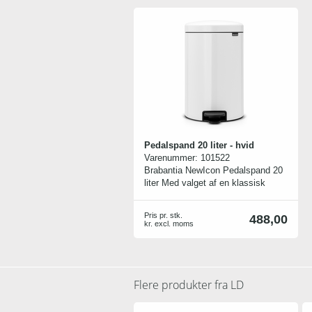
Pedalspand 20 liter - hvid
Varenummer:
101522
Brabantia NewIcon Pedalspand 20
liter Med valget af en klassisk
Brabantia Pedalspand får du en
affaldsspand med stor
Pris pr. stk.
488,00
bekvemmelig, stilrent design og en
kr. excl. moms
kvalitet, der rækker langt ind i
fremtiden.
Brabantia Pedalspand kan med sin
bekvemmelige størrelse på hele 20
Flere produkter fra
LD
liter med fordel anvendes som fx
skraldespand, affaldsspand og
papirkurv og vil skabe glæde såvel