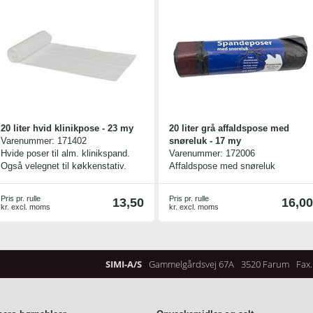
20 liter hvid klinikpose - 23 my
20 liter grå affaldspose med
Varenummer:
171402
snøreluk - 17 my
Hvide poser til alm. klinikspand.
Varenummer:
172006
Også velegnet til køkkenstativ.
Affaldspose med snøreluk
Pris pr. rulle
Pris pr. rulle
13,50
16,00
kr. excl. moms
kr. excl. moms
SIMI-A/S
Gammelgårdsvej 67A
3520 Farum
Fax.