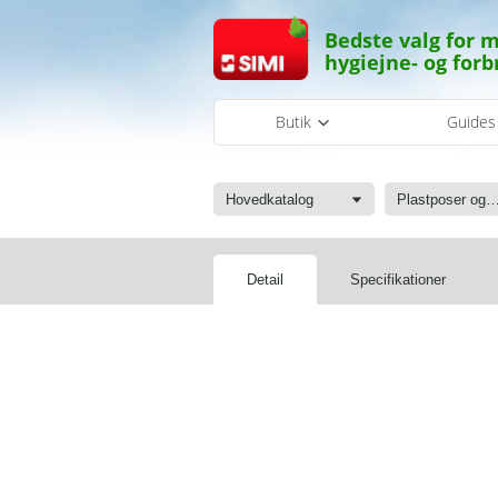
Bedste valg for m
hygiejne- og forb
Butik
Guide
Hovedkatalog
Plastposer og sæ
Detail
Specifikationer