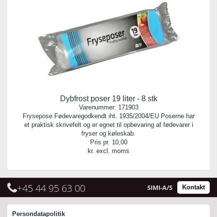
Dybfrost poser 19 liter - 8 stk
Varenummer:
171903
Frysepose Fødevaregodkendt iht. 1935/2004/EU Poserne har
et praktisk skrivefelt og er egnet til opbevaring af fødevarer i
fryser og køleskab.
Pris pr.
10,00
kr. excl. moms
+45 44 95 63 00
SIMI-A/S
Kontakt
Persondatapolitik