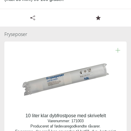
Tilgængelige specifikationer for 15 liter klar
Overensstemmelseserklæring
Læs resten.
dybfrostpose med skrivefelt - 34 my
Fryseposer
Varenummer:
171503
Antal pr. kolli:
25
Vægt gram:
0.115 gr
Antal pr. palle:
0
10 liter klar dybfrostpose med skrivefelt
Kvalitet:
Varenummer:
171003
LDPE
Produceret af fødevaregodkendte råvarer.