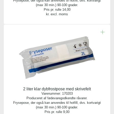
Frysepose, der også kan anvendes til hotfill, dvs. kortvarigt
(max 30 min.) 90-100 grader.
Indhold:
Pris pr. rulle
14,00
1 rulle
kr. excl. moms
Tykkelse:
34 my
Bredde:
40,00 cm
Længde:
60,00 cm
Stk. pr. rulle/bundt:
30,00
2 liter klar dybfrostpose med skrivefelt
Varenummer:
170203
Produceret af fødevaregodkendte råvarer.
Frysepose, der også kan anvendes til hotfill, dvs. kortvarigt
(max 30 min.) 90-100 grader.
Pris pr. rulle
9,00