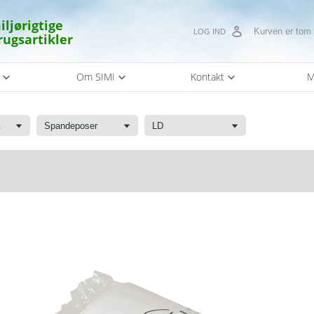
iljørigtige
Kurven er tom
LOG IND
rugsartikler
s
Om SIMI
Kontakt
M
kke
Spandeposer
LD