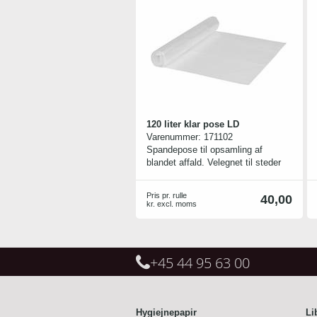
look i rummet
Den lille størrelse er ideel på steder
med begrænset plads
120 liter klar pose LD
Varenummer:
171102
Spandepose til opsamling af
blandet affald. Velegnet til steder
med mindre hyppig
affaldssortering.
Pris pr. rulle
40,00
kr. excl. moms
+45 44 95 63 00
Hygiejnepapir
Li