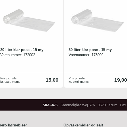
20 liter klar pose - 15 my
30 liter klar pose - 15 my
Varenummer:
172002
Varenummer:
173002
Pris pr. rulle
Pris pr. rulle
15,00
19,00
kr. excl. moms
kr. excl. moms
SIMI-A/S
Gammelgårdsvej 67A
3520 Farum
Fax.
bero børnebleer
Opvaskemidler og salt