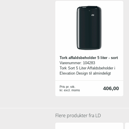
Tork affaldsbeholder 5 liter - sort
Varenummer:
104283
Tork Sort 5 Liter Affaldsbeholder i
Elevation Design til almindeligt
affald på små toiletter eller som
hygiejnespand ved toilettet.
Pris pr. stk.
406,00
Selvlukkende låg og skjult
kr. excl. moms
affaldspose sikrer hygiejne og
komfort. Tork Elevation dispensere
har et funktionelt, moderne design,
der giver en oplevelse af høj
Flere produkter fra
LD
kvalitet.
Let vedligeholdelse og fleksible
monteringsmuligheder giver et rent