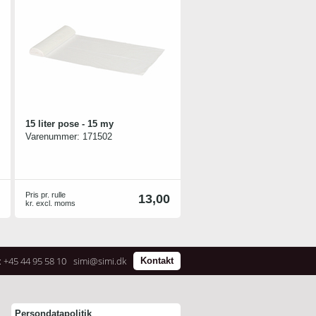
15 liter pose - 15 my
Varenummer:
171502
Pris pr. rulle
13,00
kr. excl. moms
: +45 44 95 58 10
simi@simi.dk
Kontakt
Persondatapolitik