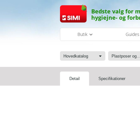
Bedste valg for m
hygiejne- og forb
Butik
Guide
Hovedkatalog
Plastposer og sæ
Detail
Specifikationer