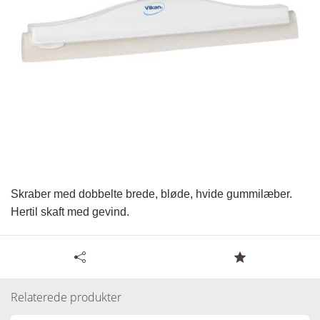
Skraber med dobbelte brede, bløde, hvide gummilæber.
Hertil skaft med gevind.
Tilgængelige specifikationer for Skraber med drejeled
40 cm - hvid
Læs resten.
Relaterede produkter
Varenummer:
127762