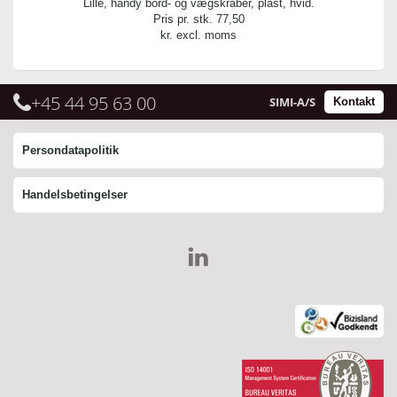
Lille, handy bord- og vægskraber, plast, hvid.
Pris pr. stk.
77,50
kr. excl. moms
+45 44 95 63 00
SIMI-A/S
Kontakt
Persondatapolitik
Handelsbetingelser