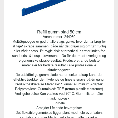
Refill gummiblad 50 cm
Varenummer:
244950
MultiSqueegee er god til alle slags gulve, hvor du har brug for
at feje/ skrabe sammen, både når det drejer sig om tør, fugtig
eller vådt snavs. Et hygiejnisk alternativ til børster inden for
sundheds- & hospitalsvæsenet. Du får det mest overlegne og
ergonomiske skraberesultat. Produceret af de bedste
materialer for bedste resultat i alle professionelle
skrabeopgaver.
De udskiftelige gummiblade har en enkelt skarp kant, der
effektivt trækker den flydende og fineste snavs på én gang.
Produktbeskrivelse Materiale: Skinne: Aluminium Adapter:
Polypropylene Gummiblad: TPE (termo plastik elastomer)
Vedligeholdelse Kan vaskes ved 70° C. Gummilisten tåler
maskinopvask.
Fordele
Arbejder i fejende bevægelser
Det fleksible gummiblad ligger plant mod hele overfladen,
samtidigt kommer bladet ned i fuger mellem klinker.