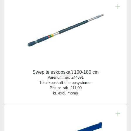
Antal pr. kolli:
10
Vægt gram:
0.248 gr
Antal pr. palle:
0
Swep teleskopskaft 100-180 cm
Indhold:
Varenummer:
244891
1 stk.
Teleskopskaft til mopsystemer
Pris pr. stk.
211,00
kr. excl. moms
Bredde:
40,00 cm