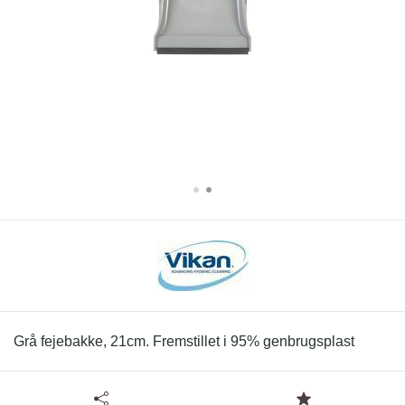
Grå fejebakke, 21cm. Fremstillet i 95% genbrugsplast
Tilgængelige specifikationer for Plast fejebakke med