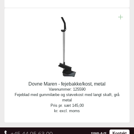
Dovne Maren - fejebakke/kost, metal
Varenummer:
125590
Fejeblad med gummilæbe og støvekost med langt skaft, grå
metal
Pris pr. sæt
145,00
kr. excl. moms
+45 44 95 63 00
SIMI-A/S
Kontakt