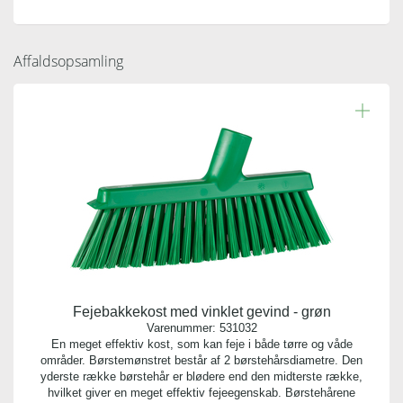
Indhold:
1 stk.
Affaldsopsamling
Bredde:
11,00 cm
Længde:
21,00 cm
Højde:
30,50 cm
Fejebakkekost med vinklet gevind - grøn
Varenummer:
531032
En meget effektiv kost, som kan feje i både tørre og våde
områder. Børstemønstret består af 2 børstehårsdiametre. Den
yderste række børstehår er blødere end den midterste række,
hvilket giver en meget effektiv fejeegenskab. Børstehårene