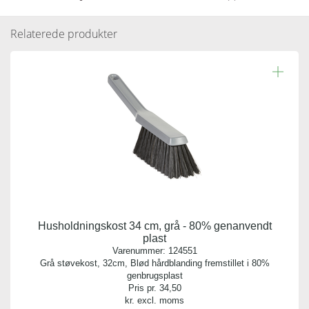
gummiliste i 95% genanvendt plast
Relaterede produkter
Læs resten.
Varenummer:
125583
Antal pr. kolli:
12
Vægt gram:
0.100 gr
Producent:
Vikan
Husholdningskost 34 cm, grå - 80% genanvendt
Antal pr. palle:
plast
0
Varenummer:
124551
Grå støvekost, 32cm, Blød hårdblanding fremstillet i 80%
genbrugsplast
Kvalitet:
Pris pr.
34,50
95% Genanvendt Plast
kr. excl. moms