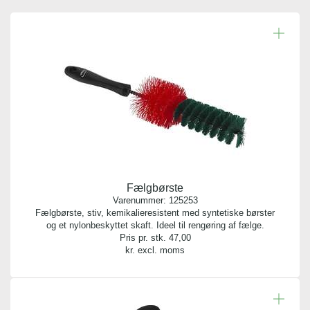
124755
Antal pr. kolli:
1
Vægt gram:
0.195 gr
Antal pr. palle:
0
Fælgbørste
Indhold:
Varenummer:
125253
1 stk.
Fælgbørste, stiv, kemikalieresistent med syntetiske børster
og et nylonbeskyttet skaft. Ideel til rengøring af fælge.
Pris pr. stk.
47,00
Bredde:
kr. excl. moms
10,00 cm
Længde:
27,00 cm