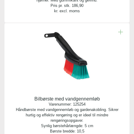
hjørner. Med gummikant og gevind.
1 stk.
Pris pr. stk.
186,90
kr. excl. moms
Bredde:
3,10 cm
Længde:
160,00 cm
Diameter:
3,20 cm
Bilbørste med vandgennemløb
Varenummer:
125254
Håndbørste med vandgennemløb og gardenakobling. Sikrer
hurtig og effektiv rengøring og er ideel til mindre
rengøringsopgaver.
Synlig børstehårlængde: 5 cm
Børste bredde: 10,5