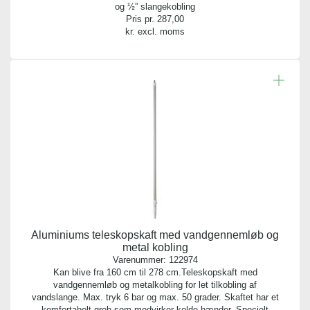
og ½” slangekobling
Pris pr.
287,00
kr. excl. moms
Aluminiums teleskopskaft med vandgennemløb og
metal kobling
Varenummer:
122974
Kan blive fra 160 cm til 278 cm.Teleskopskaft med
vandgennemløb og metalkobling for let tilkobling af
vandslange. Max. tryk 6 bar og max. 50 grader. Skaftet har et
komfortabelt greb som modvirker kolde hænder. Specielt