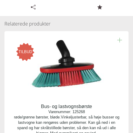
Læs resten.
Tilgængelige specifikationer for Teleskopskaft med
slangestuds og vandgennemløb
Relaterede produkter
Varenummer:
122979
Antal pr. kolli:
TILBUD
5
Vægt gram:
1.090 gr
Producent:
Vikan
Bus- og lastvognsbørste
Antal pr. palle:
Varenummer:
125268
0
røde/grønne børster, bløde.Vinkeljusterbar, så høje busser og
lastvogne kan rengøres uden problemer. Kan gå ned i en
spand og har skråtstillede børster, så den kan nå ud i alle
Indhold: