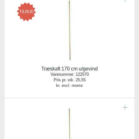
Antal pr. kolli:
TILBUD
10
Vægt gram:
0.500 gr
Antal pr. palle:
0
Træskaft 170 cm u/gevind
Indhold:
Varenummer:
122570
1 stk.
Pris pr. stk.
25,55
kr. excl. moms
Længde:
150,00 cm
Diameter:
2,50 cm