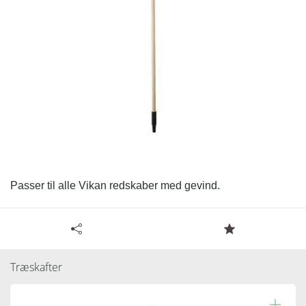
Passer til alle Vikan redskaber med gevind.
Tilgængelige specifikationer for Træskaft med gevind -
150 cm
Træskafter
Læs resten.
Varenummer:
122950