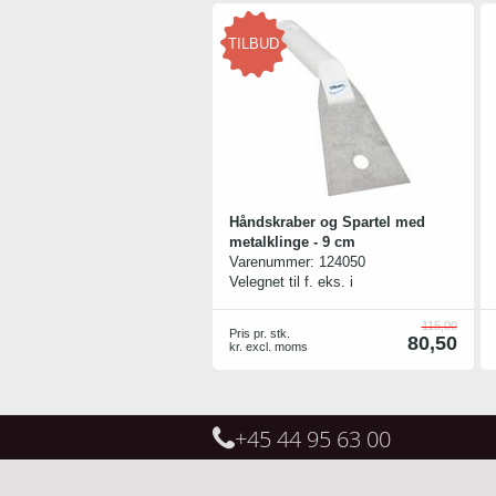
TILBUD
Håndskraber og Spartel med
metalklinge - 9 cm
Varenummer:
124050
Velegnet til f. eks. i
industribagerier, hvor påbrændte
produkter skal fjernes.
115,00
Pris pr. stk.
80,50
kr. excl. moms
+45 44 95 63 00