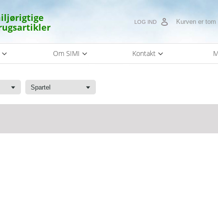
iljørigtige
Kurven er tom
LOG IND
rugsartikler
s
Om SIMI
Kontakt
M
Spartel