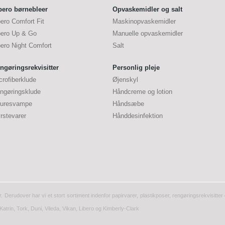
bero børnebleer
Opvaskemidler og salt
bero Comfort Fit
Maskinopvaskemidler
bero Up & Go
Manuelle opvaskemidler
bero Night Comfort
Salt
ngøringsrekvisitter
Personlig pleje
crofiberklude
Øjenskyl
ngøringsklude
Håndcreme og lotion
uresvampe
Håndsæbe
rstevarer
Hånddesinfektion
r. Derudover har vi et stort sortiment indenfor papirvarer, plastikposer, rengøringsrekvisitt
Katrin, Tork, Duni, Vileda, Vikan, Libero og Kimberly-Clark