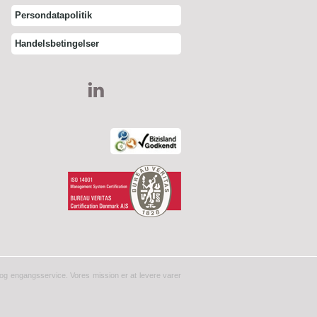
Persondatapolitik
Handelsbetingelser
er og engangsservice. Vores mission er at levere varer