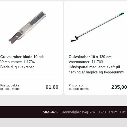
Gulvskraber blade 10 stk
Gulvskraber 10 x 120 cm
Varenummer:
111704
Varenummer:
111703
Blade til gulvskraber
Håndspartel med langt skaft (til
fjerning af harpiks og tyggegummi
og tapet).
Pris pr. pakke
Pris pr. stk.
91,00
235,00
kr. excl. moms
kr. excl. moms
SIMI-A/S
Gammelgårdsvej 67A
3520 Farum
Fax.