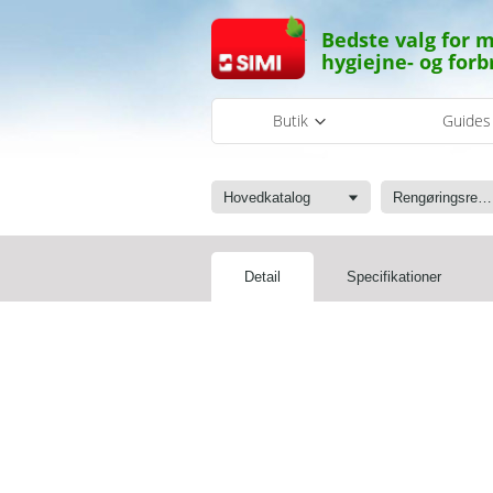
Bedste valg for m
hygiejne- og forb
Butik
Guide
Hovedkatalog
Rengøringsrekvisitter
Detail
Specifikationer