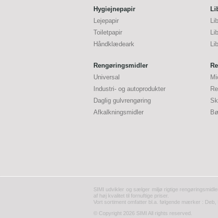
Hygiejnepapir
Li
Lejepapir
Li
Toiletpapir
Li
Håndklædeark
Li
Rengøringsmidler
Re
Universal
Mi
Industri- og autoprodukter
Re
Daglig gulvrengøring
Sk
Afkalkningsmidler
Bø
SIMI udvikler og sælger miljø rigtige rengøringsmidle
af høj kvalitet til fornuftige priser.
Vort sortiment omfatter bl.a. følgende mærker : Deb, 
© Copyright 2026 SIMI All rights reserved.