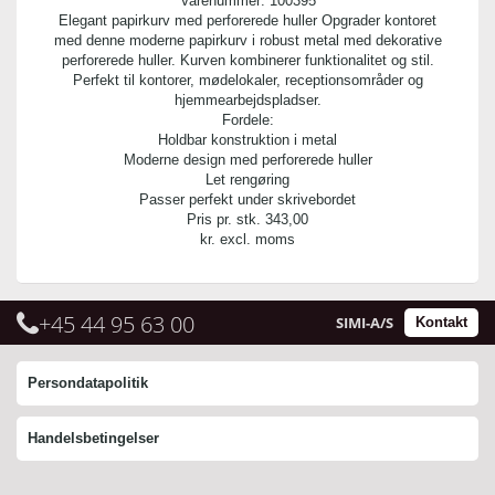
Varenummer:
100395
Elegant papirkurv med perforerede huller Opgrader kontoret
med denne moderne papirkurv i robust metal med dekorative
perforerede huller. Kurven kombinerer funktionalitet og stil.
Perfekt til kontorer, mødelokaler, receptionsområder og
hjemmearbejdspladser.
Fordele:
Holdbar konstruktion i metal
Moderne design med perforerede huller
Let rengøring
Passer perfekt under skrivebordet
Pris pr. stk.
343,00
kr. excl. moms
+45 44 95 63 00
SIMI-A/S
Kontakt
Persondatapolitik
Handelsbetingelser