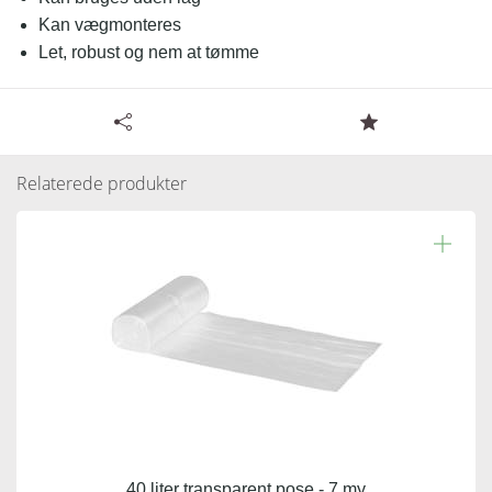
Kan vægmonteres
Let, robust og nem at tømme
Læs resten.
Tilgængelige specifikationer for Katrin papirkurv 25
Brochure
Liter - hvid
Relaterede produkter
Monteringsvejledning
Varenummer:
109189
Antal pr. kolli:
2
Vægt gram:
2.250 gr
Producent:
Katrin
40 liter transparent pose - 7 my