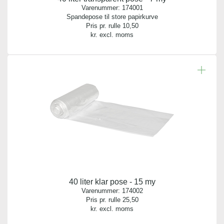
Antal pr. palle:
Varenummer:
174001
0
Spandepose til store papirkurve
Pris pr. rulle
10,50
kr. excl. moms
Indhold:
1 stk.
Emballage:
karton
Bredde:
33,00 cm
Længde:
23,00 cm
40 liter klar pose - 15 my
Højde:
Varenummer:
174002
55,00 cm
Pris pr. rulle
25,50
kr. excl. moms