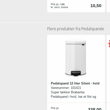
Pris pr. rulle
10,50
kr. excl. moms
Flere produkter fra
Pedalspande
Pedalspand 12 liter Silent - hvid
Varenummer:
101421
Super lækker Brabantia
Pedalspand i hvid, har et flot og
stilrent look, og præsenterer sig
altid fra sin bedste side med sin
Pris pr.
338,00
smukke, hvide overflade.