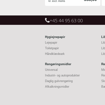
kr. excl. moms
Brabantia Pedalspanden er
udstyret med den patenterede
motion control teknik, så din
affaldsspand altid lukker og åbner
+45 44 95 63 00
lydsvagt.
Leveringstid: 8-10 dage
Hygiejnepapir
Li
Lejepapir
Li
Toiletpapir
Li
Håndklædeark
Li
Rengøringsmidler
Re
Universal
Mi
Industri- og autoprodukter
Re
Daglig gulvrengøring
Sk
Afkalkningsmidler
Bø