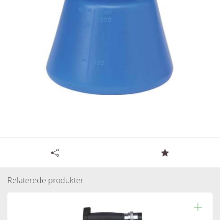
Tilgængelige specifikationer for Nito beholder til
skumpistol 1,4 liter - blå
Relaterede produkter
Varenummer:
100624
Læs resten.
Antal pr. kolli: