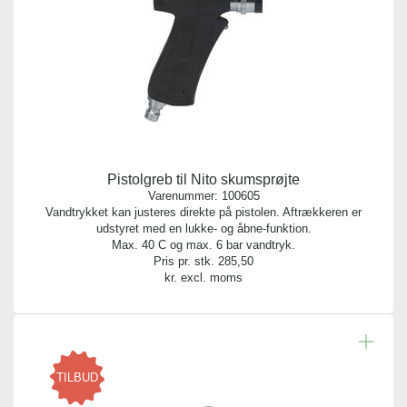
4
Vægt gram:
0.225 gr
Antal pr. palle:
0
Pistolgreb til Nito skumsprøjte
Varenummer:
100605
Vandtrykket kan justeres direkte på pistolen. Aftrækkeren er
udstyret med en lukke- og åbne-funktion.
Max. 40 C og max. 6 bar vandtryk.
Pris pr. stk.
285,50
kr. excl. moms
TILBUD