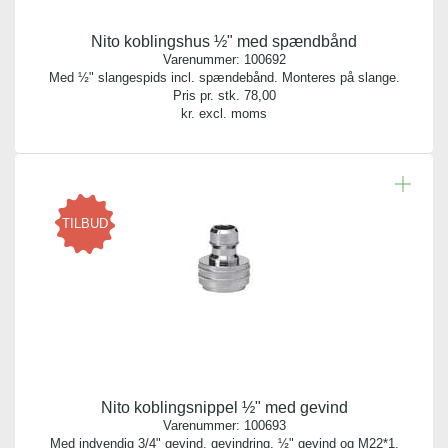
Nito koblingshus ½" med spændbånd
Varenummer:
100692
Med ½" slangespids incl. spændebånd. Monteres på slange.
Pris pr. stk.
78,00
kr. excl. moms
TILBUD
Nito koblingsnippel ½" med gevind
Varenummer:
100693
Med indvendig 3/4" gevind, gevindring, ½" gevind og M22*1.